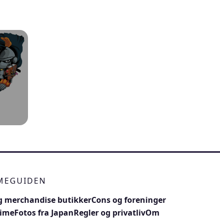
IMEGUIDEN
 merchandise butikker
Cons og foreninger
nime
Fotos fra Japan
Regler og privatliv
Om