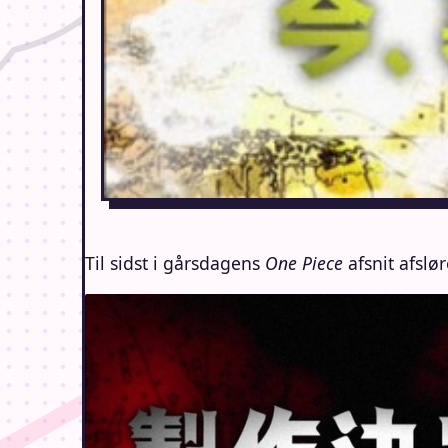
Til sidst i gårsdagens
One Piece
afsnit afslø