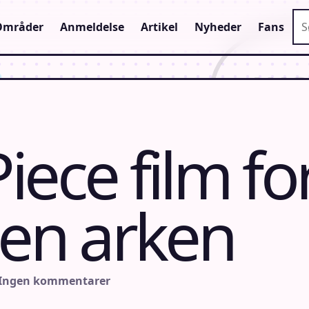
Sø
Områder
Anmeldelse
Artikel
Nyheder
Fans
iece film fo
den arken
 Ingen kommentarer