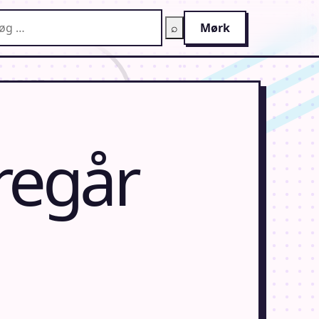
g på AnimeGuiden
⌕
Mørk
regår