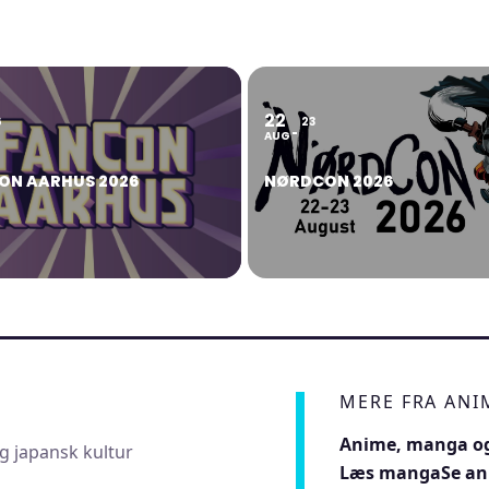
22
6
23
AUG
ON AARHUS 2026
NØRDCON 2026
MERE FRA AN
Anime, manga og
g japansk kultur
Læs manga
Se a