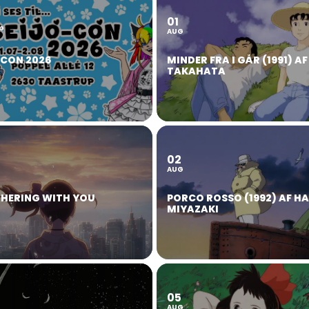
01
2
G
AUG
OCON 2026
MINDER FRA I GÅR (1991) AF
TAKAHATA
02
AUG
HERING WITH YOU
PORCO ROSSO (1992) AF H
MIYAZAKI
05
AUG