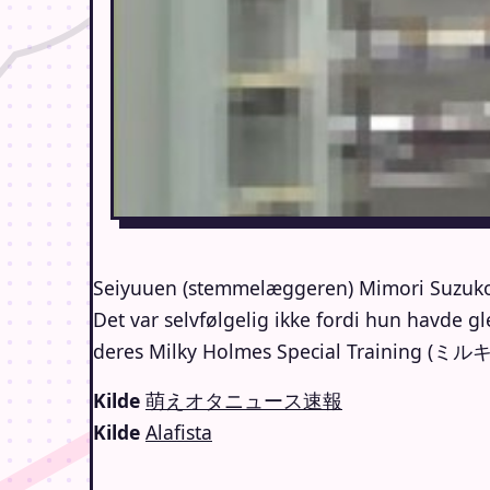
Seiyuuen (stemmelæggeren) Mimori Suzuko bl
Det var selvfølgelig ikke fordi hun havde gl
deres Milky Holmes Special Trainin
Kilde
萌えオタニュース速報
Kilde
Alafista