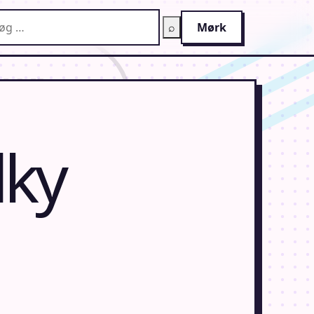
g på AnimeGuiden
⌕
Mørk
lky