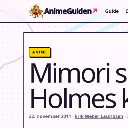
Gå til indhold
AnimeGuiden
↗
Guide
ANIME
Mimori s
Holmes 
22. november 2011 ·
Erik Weber-Lauridsen
·