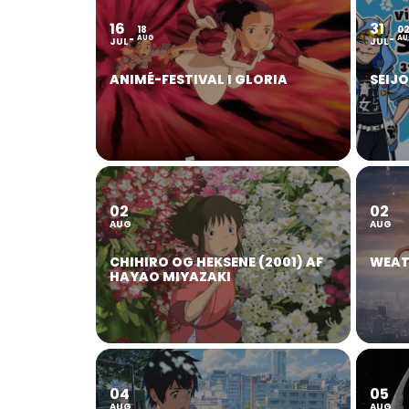
16
31
18
0
AUG
AU
JUL
JUL
ANIMÉ-FESTIVAL I GLORIA
SEIJ
02
02
AUG
AUG
CHIHIRO OG HEKSENE (2001) AF
WEAT
HAYAO MIYAZAKI
04
05
AUG
AUG