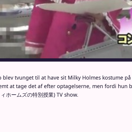
ev tvunget til at have sit Milky Holmes kostume på 
emt at tage det af efter optagelserne, men fordi hun bl
g (ミルキィホームズの特別授業) TV show.