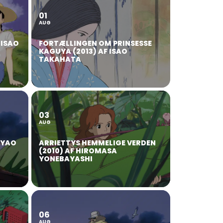
01
AUG
 ISAO
FORTÆLLINGEN OM PRINSESSE
KAGUYA (2013) AF ISAO
TAKAHATA
03
AUG
AYAO
ARRIETTYS HEMMELIGE VERDEN
(2010) AF HIROMASA
YONEBAYASHI
06
AUG