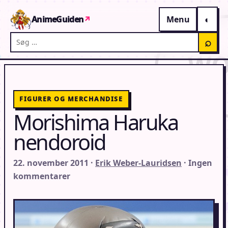
Gå til indhold
AnimeGuiden
↗
Menu
Søg på AnimeGuiden
⌕
FIGURER OG MERCHANDISE
Morishima Haruka
nendoroid
22. november 2011 ·
Erik Weber-Lauridsen
· Ingen
kommentarer