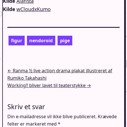
Kilde
Alafista
Kilde
wCloudxKumo
figur
nendoroid
pige
Indlægsnavigation
← Ranma ½ live action drama plakat illustreret af
Rumiko Takahashi
Working!! bliver lavet til teaterstykke →
Skriv et svar
Din e-mailadresse vil ikke blive publiceret.
Krævede
felter er markeret med
*