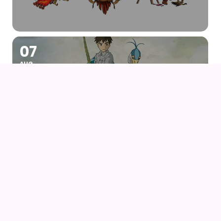
07
AUG
DRENGEN OG HEJREN (2023) AF HAYAO
MIYAZAKI – WITH UK SUBS
09
AUG
KIKI DEN LILLE HEKS