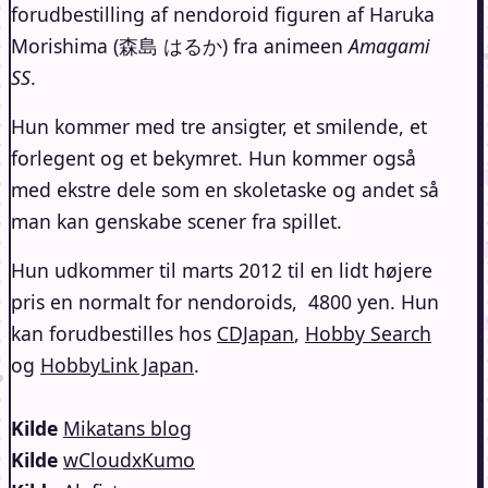
forudbestilling af nendoroid figuren af Haruka
Morishima (森島 はるか) fra animeen
Amagami
SS
.
Hun kommer med tre ansigter, et smilende, et
forlegent og et bekymret. Hun kommer også
med ekstre dele som en skoletaske og andet så
man kan genskabe scener fra spillet.
Hun udkommer til marts 2012 til en lidt højere
pris en normalt for nendoroids, 4800 yen. Hun
kan forudbestilles hos
CDJapan
,
Hobby Search
og
HobbyLink Japan
.
Kilde
Mikatans blog
Kilde
wCloudxKumo