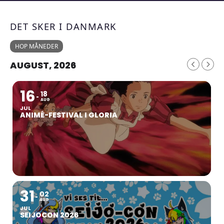
DET SKER I DANMARK
HOP MÅNEDER
AUGUST, 2026
16
18
AUG
JUL
ANIMÉ-FESTIVAL I GLORIA
31
02
AUG
JUL
SEIJOCON 2026