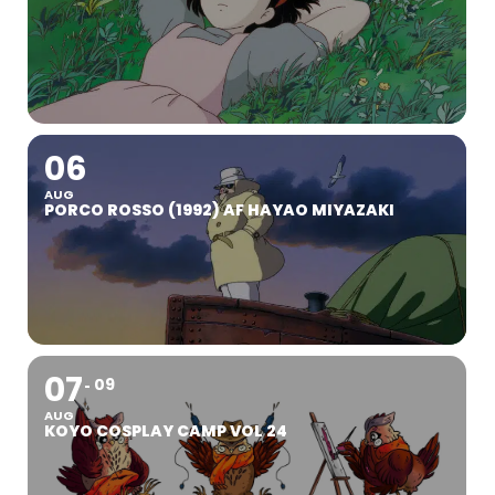
06
AUG
PORCO ROSSO (1992) AF HAYAO MIYAZAKI
07
09
AUG
KOYO COSPLAY CAMP VOL 24