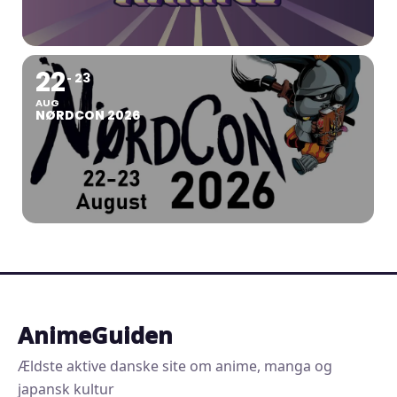
22
23
AUG
NØRDCON 2026
AnimeGuiden
Ældste aktive danske site om anime, manga og
japansk kultur