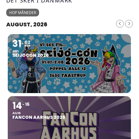
DET SKER I DANMARK
HOP MÅNEDER
AUGUST, 2026
31
02
AUG
JUL
SEIJOCON 2026
14
16
AUG
FANCON AARHUS 2026