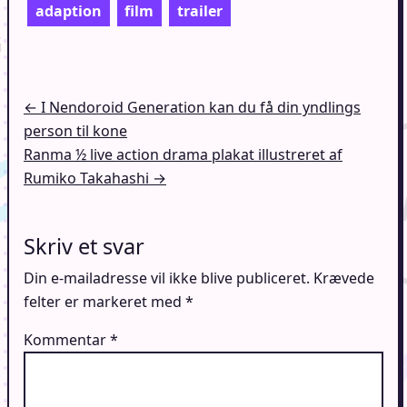
adaption
film
trailer
Indlægsnavigation
← I Nendoroid Generation kan du få din yndlings
person til kone
Ranma ½ live action drama plakat illustreret af
Rumiko Takahashi →
Skriv et svar
Din e-mailadresse vil ikke blive publiceret.
Krævede
felter er markeret med
*
Kommentar
*