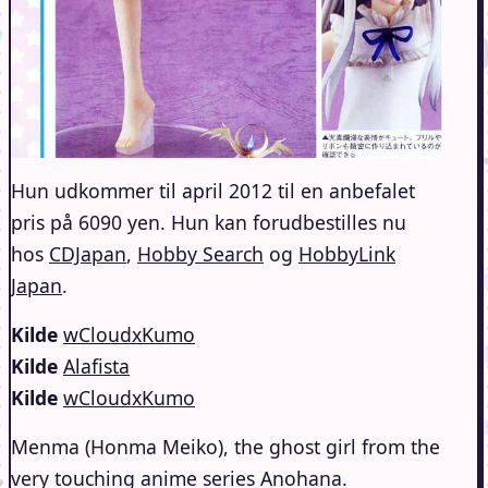
Hun udkommer til april 2012 til en anbefalet
pris på 6090 yen. Hun kan forudbestilles nu
hos
CDJapan
,
Hobby Search
og
HobbyLink
Japan
.
Kilde
wCloudxKumo
Kilde
Alafista
Kilde
wCloudxKumo
Menma (Honma Meiko), the ghost girl from the
very touching anime series Anohana.