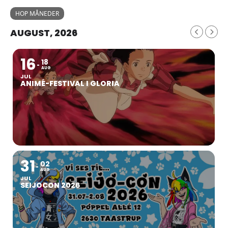
HOP MÅNEDER
AUGUST, 2026
16
18
AUG
JUL
ANIMÉ-FESTIVAL I GLORIA
31
02
AUG
JUL
SEIJOCON 2026