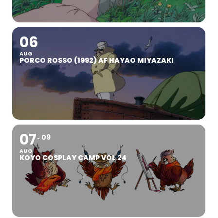
06
AUG
PORCO ROSSO (1992) AF HAYAO MIYAZAKI
07
09
AUG
KOYO COSPLAY CAMP VOL 24