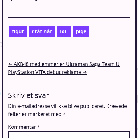
figur
gråt hår
loli
pige
Indlægsnavigation
← AKB48 medlemmer er Ultraman Saga Team U
PlayStation VITA debut reklame →
Skriv et svar
Din e-mailadresse vil ikke blive publiceret.
Krævede
felter er markeret med
*
Kommentar
*