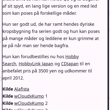
af sit spyd, en lang lige version og en med led
som kan poses på forskellige måder.
Hun ser godt ud, de har ramt hendes dyriske
kropsbygning fra serien godt og hun kan poses
på mange måder og leddene er kun grimme at
se på når man ser hende bagfra.
Hun kan forudbestilles nu hos
Hobby
Search
,
HobbyLink Japan
og
CDJapan
til en
anbefalet pris på 3500 yen og udkommer til
april 2012.
Kilde
Alafista
Kilde
wCloudxKumo
1
Kilde
wCloudxKumo
2