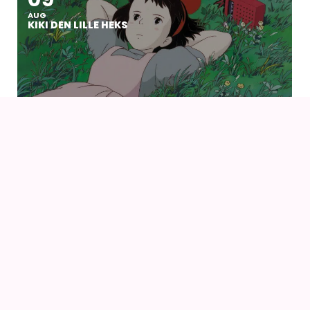
AUG
KIKI DEN LILLE HEKS
09
AUG
KIKI DEN LILLE HEKS (1989) AF HAYAO MIYAZAKI
14
16
AUG
FANCON AARHUS 2026