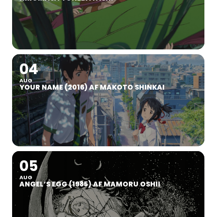
04
AUG
YOUR NAME (2016) AF MAKOTO SHINKAI
05
AUG
ANGEL’S EGG (1985) AF MAMORU OSHII