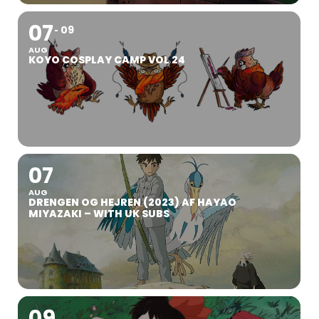
07
09
AUG
KOYO COSPLAY CAMP VOL 24
07
AUG
DRENGEN OG HEJREN (2023) AF HAYAO
MIYAZAKI – WITH UK SUBS
09