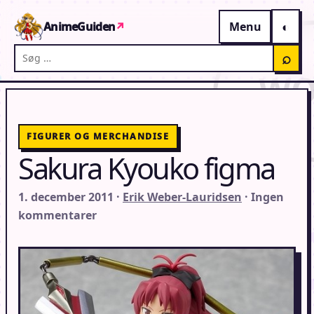
Gå til indhold
AnimeGuiden
↗
Menu
Søg på AnimeGuiden
⌕
FIGURER OG MERCHANDISE
Sakura Kyouko figma
1. december 2011 ·
Erik Weber-Lauridsen
· Ingen
kommentarer