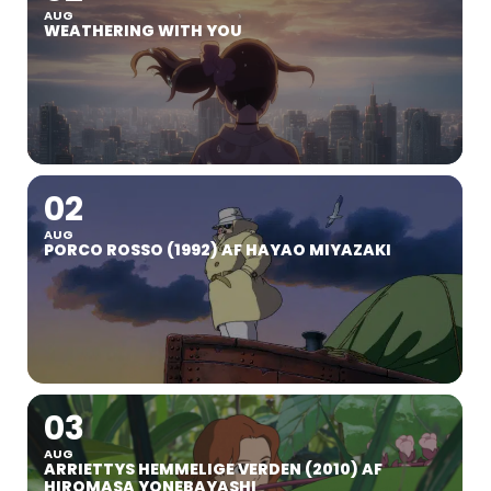
AUG
WEATHERING WITH YOU
02
AUG
PORCO ROSSO (1992) AF HAYAO MIYAZAKI
03
AUG
ARRIETTYS HEMMELIGE VERDEN (2010) AF
HIROMASA YONEBAYASHI