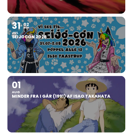
31
02
AUG
JUL
SEIJOCON 2026
01
AUG
MINDER FRA I GÅR (1991) AF ISAO TAKAHATA