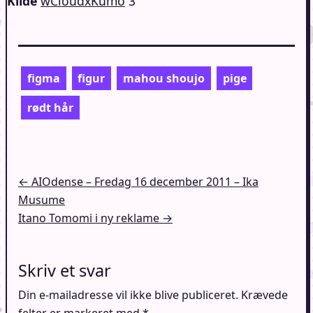
Kilde
wCloudxKumo
3
figma
figur
mahou shoujo
pige
rødt hår
Indlægsnavigation
← AIOdense – Fredag 16 december 2011 – Ika
Musume
Itano Tomomi i ny reklame →
Skriv et svar
Din e-mailadresse vil ikke blive publiceret.
Krævede
felter er markeret med
*