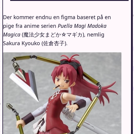
Der kommer endnu en figma baseret på en
pige fra anime serien
Puella Magi Madoka
Magica
(魔法少女まどか☆マギカ), nemlig
Sakura Kyouko (佐倉杏子).