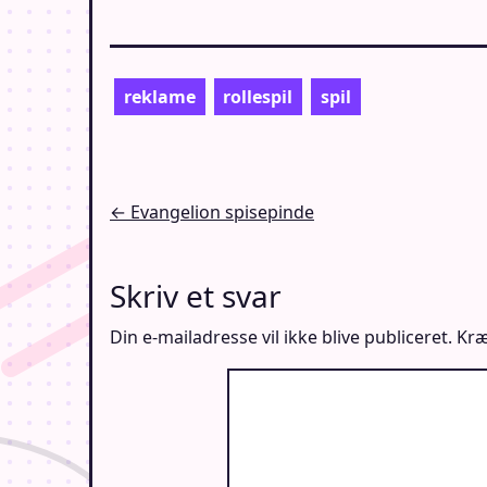
reklame
rollespil
spil
Indlægsnavigation
← Evangelion spisepinde
Skriv et svar
Din e-mailadresse vil ikke blive publiceret.
Kræ