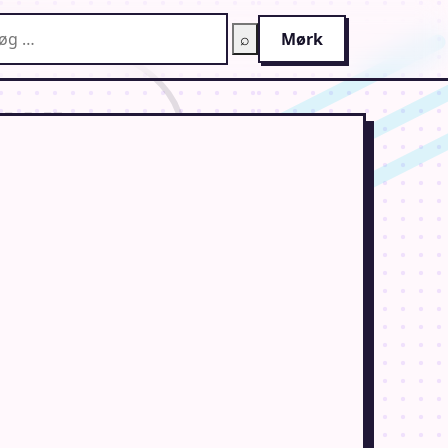
g på AnimeGuiden
⌕
Mørk