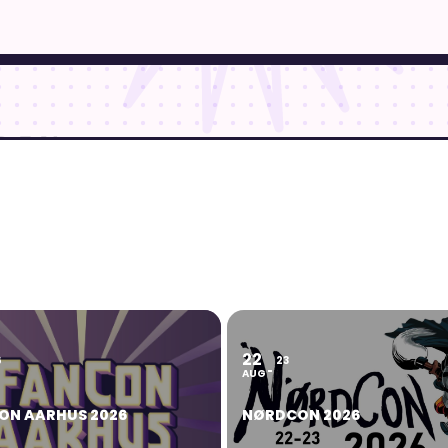
22
6
23
AUG
ON AARHUS 2026
NØRDCON 2026