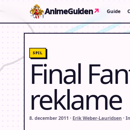
Gå til indhold
AnimeGuiden
↗
Guide
SPIL
Final Fan
reklame
8. december 2011 ·
Erik Weber-Lauridsen
· I