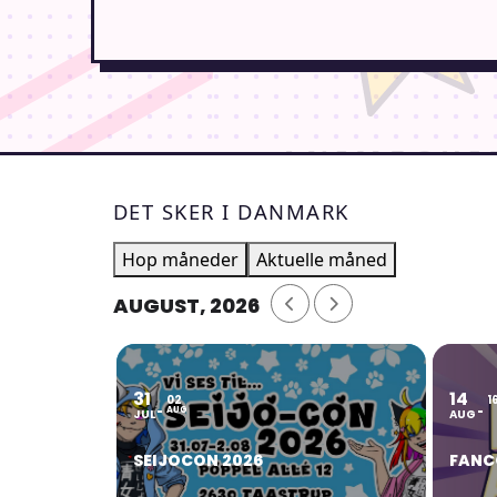
DET SKER I DANMARK
Hop måneder
Aktuelle måned
AUGUST, 2026
31
14
02
1
AUG
JUL
AUG
SEIJOCON 2026
FANC