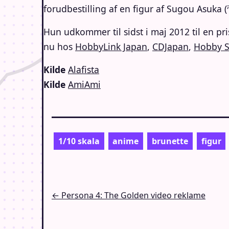
forudbestilling af en figur af Sugou Asuk
Hun udkommer til sidst i maj 2012 til en pr
nu hos
HobbyLink Japan
,
CDJapan
,
Hobby S
Kilde
Alafista
Kilde
AmiAmi
1/10 skala
anime
brunette
figur
Indlægsnavigation
← Persona 4: The Golden video reklame