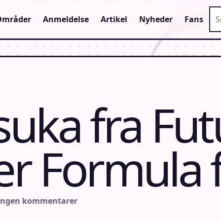
Sø
Områder
Anmeldelse
Artikel
Nyheder
Fans
uka fra Fut
r Formula f
Ingen kommentarer