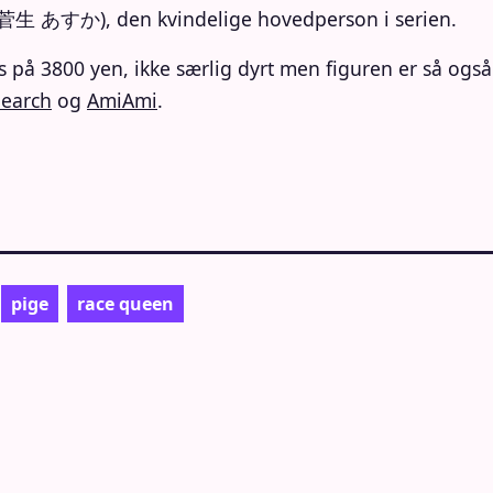
a (菅生 あすか), den kvindelige hovedperson i serien.
is på 3800 yen, ikke særlig dyrt men figuren er så ogs
earch
og
AmiAmi
.
pige
race queen