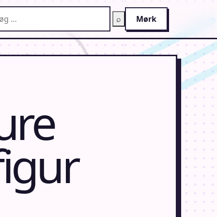
g på AnimeGuiden
⌕
Mørk
ure
igur