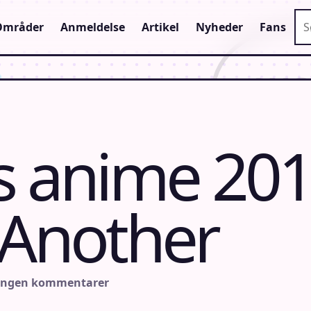
Sø
Områder
Anmeldelse
Artikel
Nyheder
Fans
s anime 20
 Another
Ingen kommentarer