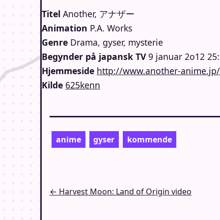
Titel
Another, アナザー
Animation
P.A. Works
Genre
Drama, gyser, mysterie
Begynder på japansk TV
9 januar 2o12 25:
Hjemmeside
http://www.another-anime.jp/
Kilde
625kenn
anime
gyser
kommende
Indlægsnavigation
← Harvest Moon: Land of Origin video