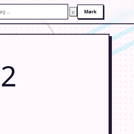
g på AnimeGuiden
⌕
Mørk
12