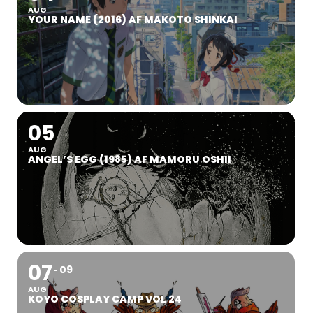
AUG
YOUR NAME (2016) AF MAKOTO SHINKAI
05
AUG
ANGEL’S EGG (1985) AF MAMORU OSHII
07
09
AUG
KOYO COSPLAY CAMP VOL 24