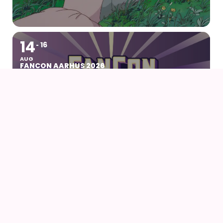
14
16
AUG
FANCON AARHUS 2026
14
AUG
AIODENSE – SOMMERFEST I FORMANDENS
SOMMERHUS