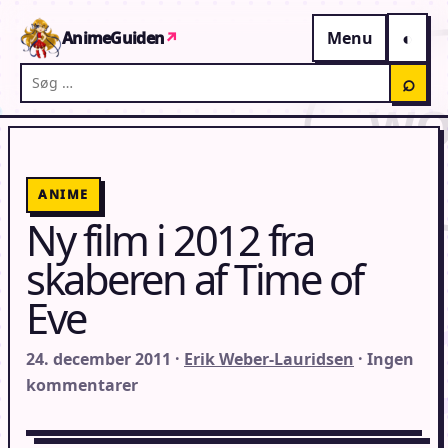
Gå til indhold
AnimeGuiden
↗
Menu
Søg på AnimeGuiden
⌕
ANIME
Ny film i 2012 fra
skaberen af Time of
Eve
24. december 2011 ·
Erik Weber-Lauridsen
· Ingen
kommentarer