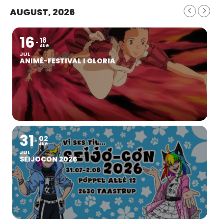
AUGUST, 2026
16
18
AUG
JUL
ANIMÉ-FESTIVAL I GLORIA
31
02
AUG
JUL
SEIJOCON 2026