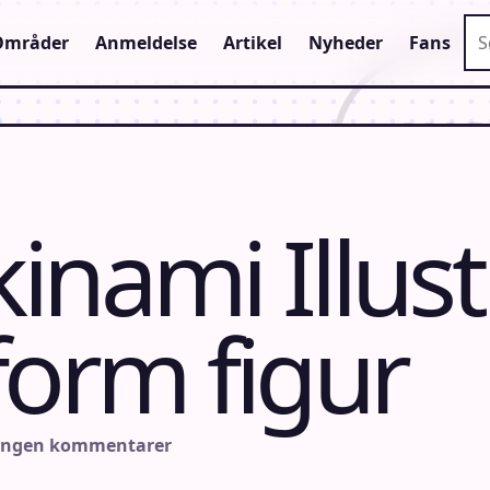
Sø
Områder
Anmeldelse
Artikel
Nyheder
Fans
inami Illust
form figur
Ingen kommentarer