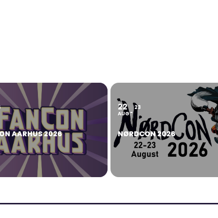
22
6
23
AUG
ON AARHUS 2026
NØRDCON 2026