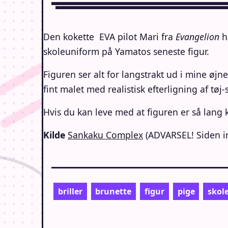
Den kokette EVA pilot Mari fra
Evangelion
h
skoleuniform på Yamatos seneste figur.
Figuren ser alt for langstrakt ud i mine øjn
fint malet med realistisk efterligning af tøj
Hvis du kan leve med at figuren er så lang 
Kilde
Sankaku Complex
(ADVARSEL! Siden in
briller
brunette
figur
pige
skol