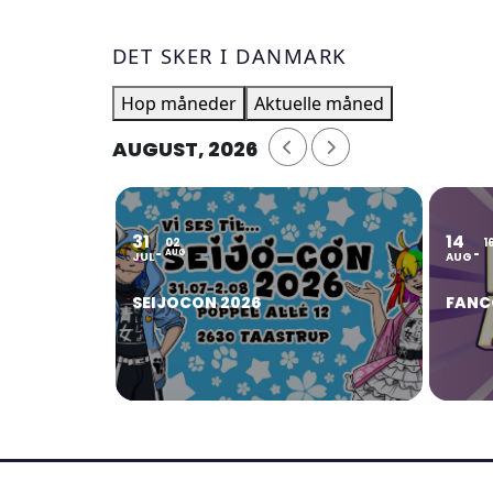
DET SKER I DANMARK
Hop måneder
Aktuelle måned
AUGUST, 2026
31
14
02
1
AUG
JUL
AUG
SEIJOCON 2026
FANC