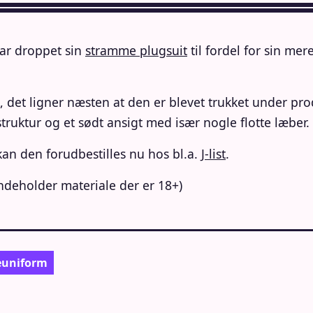
ar droppet sin
stramme plugsuit
til fordel for sin m
e, det ligner næsten at den er blevet trukket under pro
-struktur og et sødt ansigt med især nogle flotte læber.
kan den forudbestilles nu hos bl.a.
J-list
.
deholder materiale der er 18+)
euniform