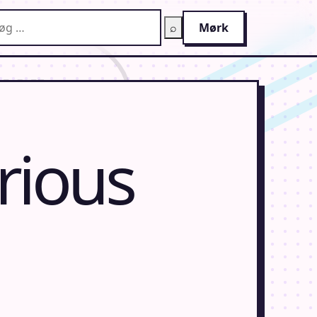
g på AnimeGuiden
⌕
Mørk
rious