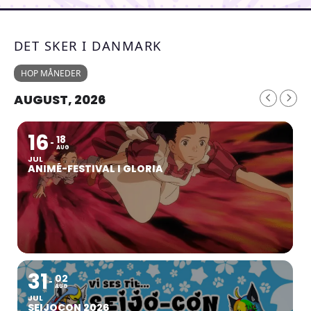
DET SKER I DANMARK
HOP MÅNEDER
AUGUST, 2026
16
18
AUG
JUL
ANIMÉ-FESTIVAL I GLORIA
31
02
AUG
JUL
SEIJOCON 2026