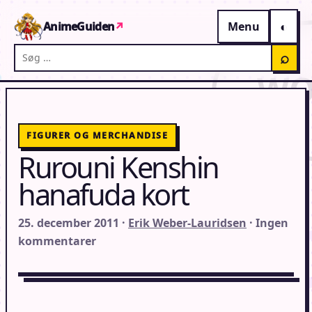
Gå til indhold
AnimeGuiden
↗
Menu
Søg på AnimeGuiden
⌕
FIGURER OG MERCHANDISE
Rurouni Kenshin
hanafuda kort
25. december 2011 ·
Erik Weber-Lauridsen
· Ingen
kommentarer