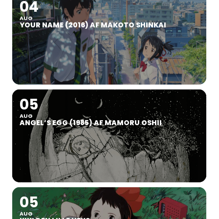
04
AUG
YOUR NAME (2016) AF MAKOTO SHINKAI
05
AUG
ANGEL’S EGG (1985) AF MAMORU OSHII
05
AUG