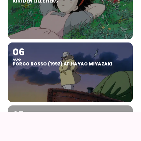
KIKI DEN LILLE HEKS
06
AUG
PORCO ROSSO (1992) AF HAYAO MIYAZAKI
07
09
AUG
KOYO COSPLAY CAMP VOL 24