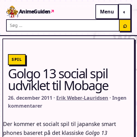
Gå til indhold
AnimeGuiden
↗
Menu
Søg på AnimeGuiden
⌕
SPIL
Golgo 13 social spil
udviklet til Mobage
26. december 2011 ·
Erik Weber-Lauridsen
· Ingen
kommentarer
Der kommer et socialt spil til japanske smart
phones baseret på det klassiske
Golgo 13