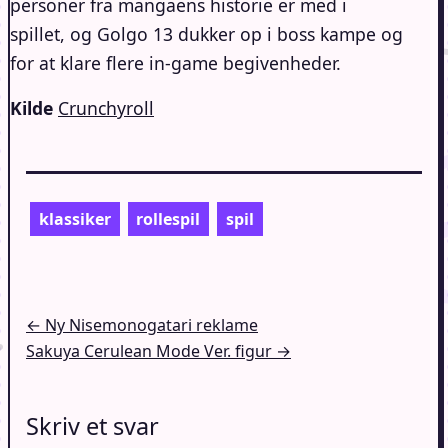
personer fra mangaens historie er med i
spillet, og Golgo 13 dukker op i boss kampe og
for at klare flere in-game begivenheder.
Kilde
Crunchyroll
klassiker
rollespil
spil
Indlægsnavigation
← Ny Nisemonogatari reklame
Sakuya Cerulean Mode Ver. figur →
Skriv et svar