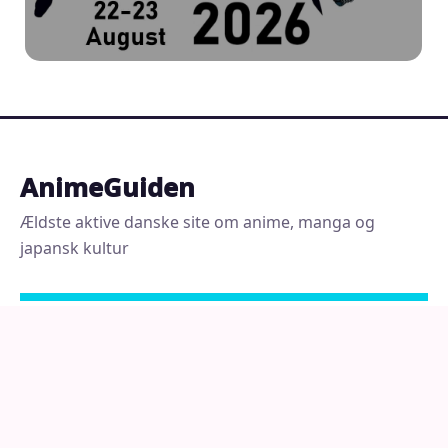
AnimeGuiden
Ældste aktive danske site om anime, manga og
japansk kultur
MERE FRA ANIMEGUIDEN
Anime, manga og merchandise butikker
Cons og foreninger
Læs manga
Se anime
Fotos fra Japan
Regler og privatliv
Om
RSS