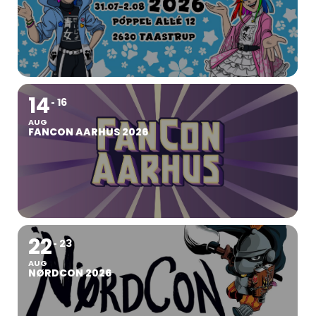
14
16
AUG
FANCON AARHUS 2026
22
23
AUG
NØRDCON 2026