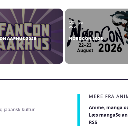
22
6
23
AUG
ON AARHUS 2026
NØRDCON 2026
MERE FRA AN
Anime, manga og
g japansk kultur
Læs manga
Se a
RSS