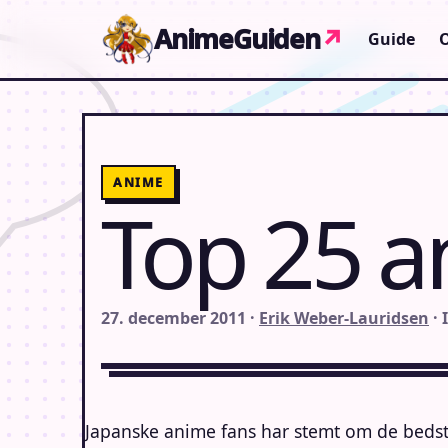
Gå til indhold
AnimeGuiden
↗
Guide
ANIME
Top 25 a
27. december 2011 ·
Erik Weber-Lauridsen
· 
Japanske anime fans har stemt om de bedst