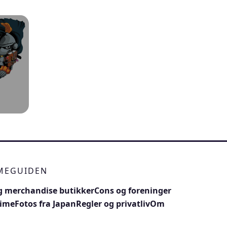
IMEGUIDEN
 merchandise butikker
Cons og foreninger
nime
Fotos fra Japan
Regler og privatliv
Om