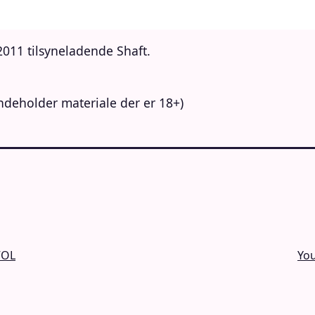
2011 tilsyneladende Shaft.
deholder materiale der er 18+)
VOL
You