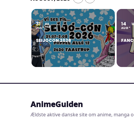
31
14
02
1
AUG
JUL
AUG
SEIJOCON 2026
FANC
AnimeGuiden
Ældste aktive danske site om anime, manga o