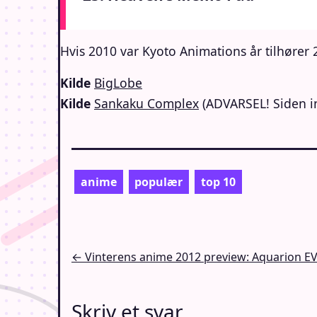
Hvis 2010 var Kyoto Animations år tilhører 
Kilde
BigLobe
Kilde
Sankaku Complex
(ADVARSEL! Siden in
anime
populær
top 10
Indlægsnavigation
← Vinterens anime 2012 preview: Aquarion E
Skriv et svar