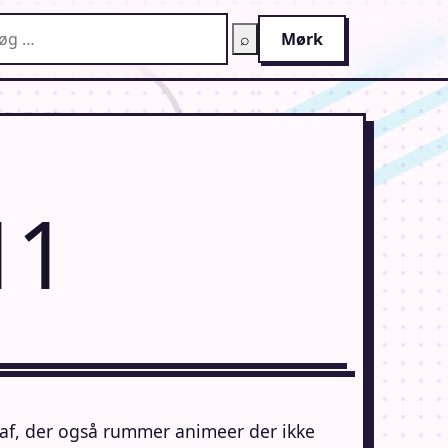
g på AnimeGuiden
⌕
Mørk
11
 af, der også rummer animeer der ikke