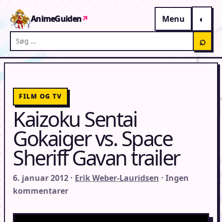
Gå til indhold
AnimeGuiden
↗
Menu
Søg på AnimeGuiden
⌕
FILM OG TV
Kaizoku Sentai
Gokaiger vs. Space
Sheriff Gavan trailer
6. januar 2012 ·
Erik Weber-Lauridsen
· Ingen
kommentarer