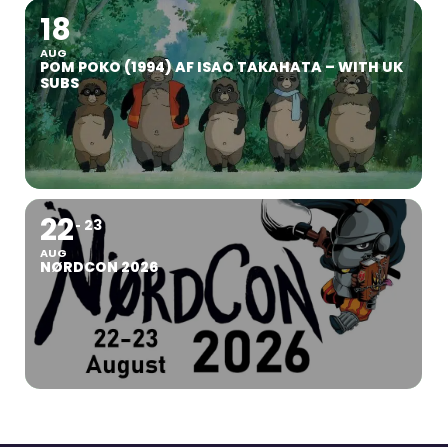
18
AUG
POM POKO (1994) AF ISAO TAKAHATA – WITH UK
SUBS
22
23
AUG
NØRDCON 2026