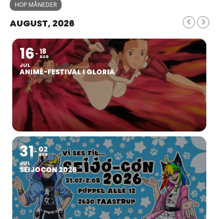
HOP MÅNEDER
AUGUST, 2026
16
18
AUG
JUL
ANIMÉ-FESTIVAL I GLORIA
31
02
AUG
JUL
SEIJOCON 2026