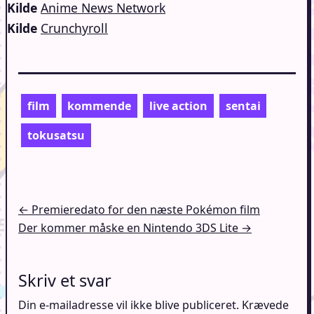
Kilde
Anime News Network
Kilde
Crunchyroll
film
kommende
live action
sentai
tokusatsu
Indlægsnavigation
← Premieredato for den næste Pokémon film
Der kommer måske en Nintendo 3DS Lite →
Skriv et svar
Din e-mailadresse vil ikke blive publiceret.
Krævede