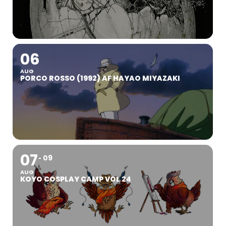
06
AUG
PORCO ROSSO (1992) AF HAYAO MIYAZAKI
07
09
AUG
KOYO COSPLAY CAMP VOL 24