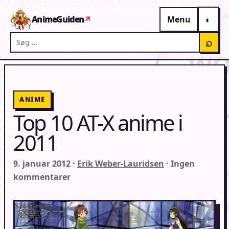
Gå til indhold
AnimeGuiden
↗
Menu
Søg på AnimeGuiden
⌕
ANIME
Top 10 AT-X anime i
2011
9. januar 2012 ·
Erik Weber-Lauridsen
· Ingen
kommentarer