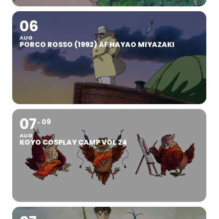
06
AUG
PORCO ROSSO (1992) AF HAYAO MIYAZAKI
07
09
AUG
KOYO COSPLAY CAMP VOL 24