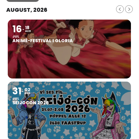
AUGUST, 2026
16
18
AUG
JUL
ANIMÉ-FESTIVAL I GLORIA
31
02
AUG
JUL
SEIJOCON 2026