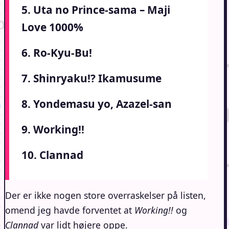
5. Uta no Prince-sama – Maji
Love 1000%
6. Ro-Kyu-Bu!
7. Shinryaku!? Ikamusume
8. Yondemasu yo, Azazel-san
9. Working!!
10. Clannad
Der er ikke nogen store overraskelser på listen,
omend jeg havde forventet at
Working!!
og
Clannad
var lidt højere oppe.