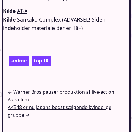
Kilde
AT-X
Kilde
Sankaku Complex
(ADVARSEL! Siden
indeholder materiale der er 18+)
anime
top 10
Indlægsnavigation
← Warner Bros pauser produktion af live-action
Akira film
AKB48 er nu japans bedst sælgende kvindelige
gruppe →