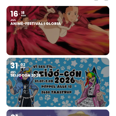
16
18
AUG
JUL
ANIMÉ-FESTIVAL I GLORIA
31
02
AUG
JUL
SEIJOCON 2026