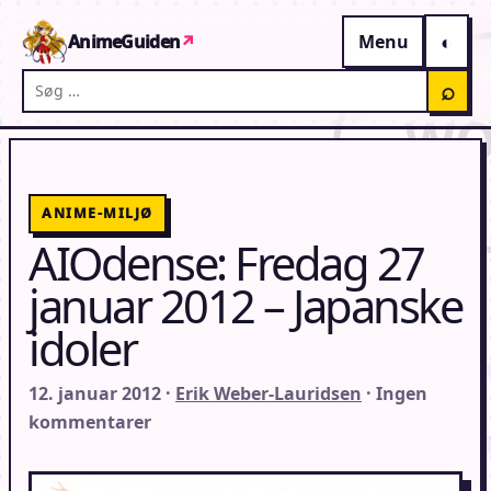
Gå til indhold
AnimeGuiden
↗
Menu
Søg på AnimeGuiden
⌕
ANIME-MILJØ
AIOdense: Fredag 27
januar 2012 – Japanske
idoler
12. januar 2012 ·
Erik Weber-Lauridsen
· Ingen
kommentarer