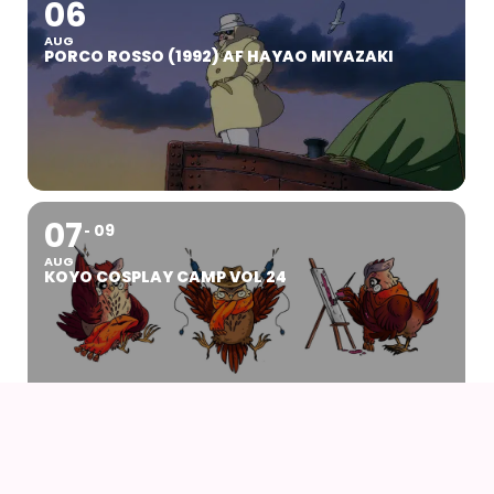
06
AUG
PORCO ROSSO (1992) AF HAYAO MIYAZAKI
07
09
AUG
KOYO COSPLAY CAMP VOL 24
07
AUG