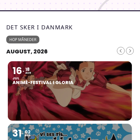
DET SKER I DANMARK
HOP MÅNEDER
AUGUST, 2026
16
18
AUG
JUL
ANIMÉ-FESTIVAL I GLORIA
31
02
AUG