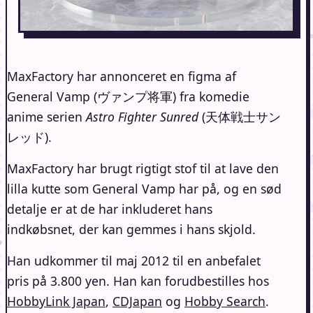
MaxFactory har annonceret en figma af
General Vamp (ヴァンプ将軍) fra komedie
anime serien
Astro Fighter Sunred
(天体戦士サン
レッド).
MaxFactory har brugt rigtigt stof til at lave den
lilla kutte som General Vamp har på, og en sød
detalje er at de har inkluderet hans
indkøbsnet, der kan gemmes i hans skjold.
Han udkommer til maj 2012 til en anbefalet
pris på 3.800 yen. Han kan forudbestilles hos
HobbyLink Japan
,
CDJapan
og
Hobby Search
.