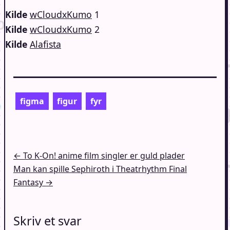
Kilde
wCloudxKumo
1
Kilde
wCloudxKumo
2
Kilde
Alafista
figma
figur
fyr
Indlægsnavigation
← To K-On! anime film singler er guld plader
Man kan spille Sephiroth i Theatrhythm Final
Fantasy →
Skriv et svar