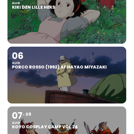
AUG
KIKI DEN LILLE HEKS
06
AUG
PORCO ROSSO (1992) AF HAYAO MIYAZAKI
07
09
AUG
KOYO COSPLAY CAMP VOL 24