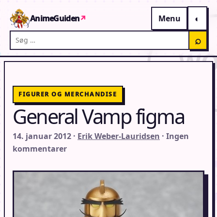
Gå til indhold
AnimeGuiden
↗
Menu
Søg på AnimeGuiden
⌕
FIGURER OG MERCHANDISE
General Vamp figma
14. januar 2012 ·
Erik Weber-Lauridsen
· Ingen
kommentarer