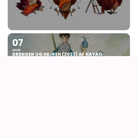
07
AUG
DRENGEN OG HEJREN (2023) AF HAYAO
MIYAZAKI – WITH UK SUBS
09
AUG
KIKI DEN LILLE HEKS