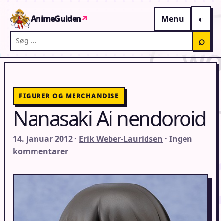
Gå til indhold
AnimeGuiden
↗
Menu
Søg på AnimeGuiden
⌕
FIGURER OG MERCHANDISE
Nanasaki Ai nendoroid
14. januar 2012 ·
Erik Weber-Lauridsen
· Ingen
kommentarer