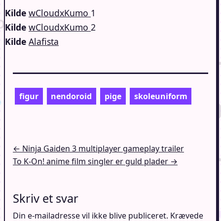
Kilde
wCloudxKumo
1
Kilde
wCloudxKumo
2
Kilde
Alafista
figur
nendoroid
pige
skoleuniform
Indlægsnavigation
← Ninja Gaiden 3 multiplayer gameplay trailer
To K-On! anime film singler er guld plader →
Skriv et svar
Din e-mailadresse vil ikke blive publiceret.
Krævede