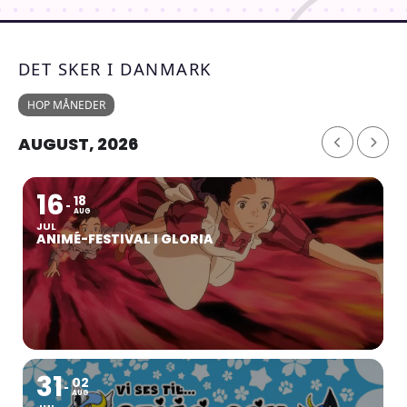
DET SKER I DANMARK
HOP MÅNEDER
AUGUST, 2026
16
18
AUG
JUL
ANIMÉ-FESTIVAL I GLORIA
31
02
AUG