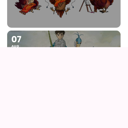
07
AUG
DRENGEN OG HEJREN (2023) AF HAYAO
MIYAZAKI – WITH UK SUBS
09
AUG
KIKI DEN LILLE HEKS