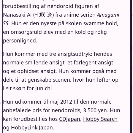
forudbestilling af nendoroid figuren af
Nanasaki Ai (七咲 逢) fra anime serien
Amagami
SS
. Hun er den nyeste på skolen svømme hold,
en omsorgsfuld elev med en kold og rolig
personlighed.
Hun kommer med tre ansigtsudtryk: hendes
normale smilende ansigt, et forlegent ansigt
og et ophidset ansigt. Hun kommer også med
dele til at genskabe scenen, hvor hun løfter op
i sit skørt for Junichi.
Hun udkommer til maj 2012 til den normale
anbefalede pris for nendoroids, 3.500 yen. Hun
kan forudbestilles hos
CDJapan
,
Hobby Search
og
HobbyLink Japan
.