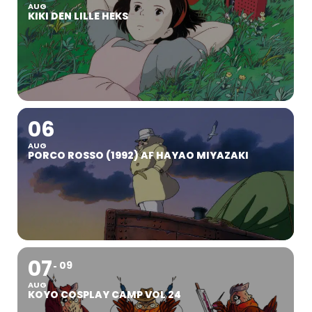
AUG
KIKI DEN LILLE HEKS
06
AUG
PORCO ROSSO (1992) AF HAYAO MIYAZAKI
07
09
AUG
KOYO COSPLAY CAMP VOL 24