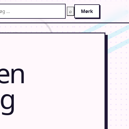
g på AnimeGuiden
⌕
Mørk
ken
og