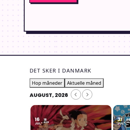
DET SKER I DANMARK
Hop måneder
Aktuelle måned
AUGUST, 2026
16
31
18
0
AUG
AU
JUL
JUL