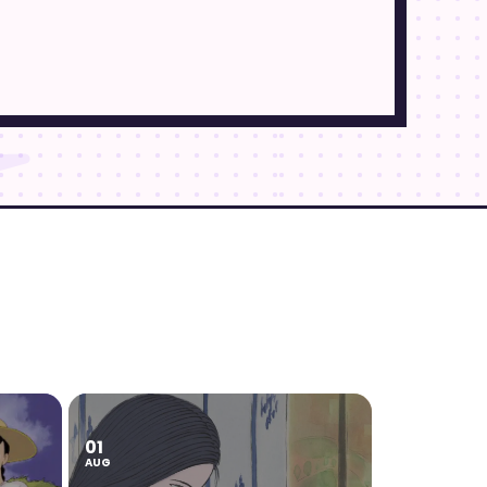
01
AUG