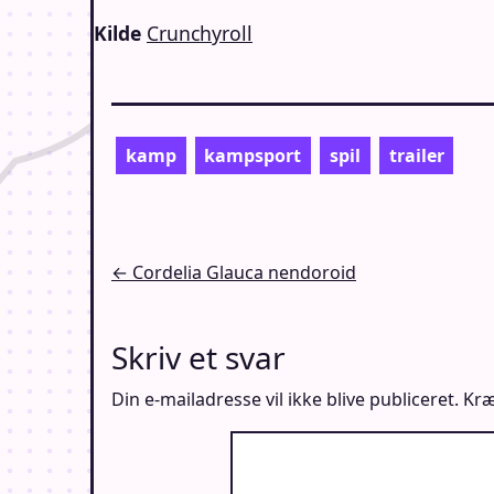
Kilde
Crunchyroll
kamp
kampsport
spil
trailer
Indlægsnavigation
← Cordelia Glauca nendoroid
Skriv et svar
Din e-mailadresse vil ikke blive publiceret.
Kræ