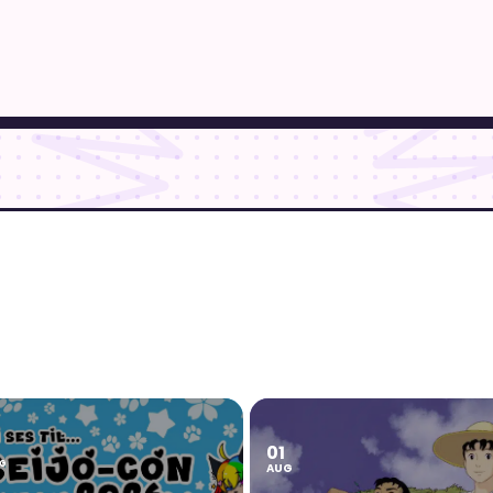
01
2
G
AUG