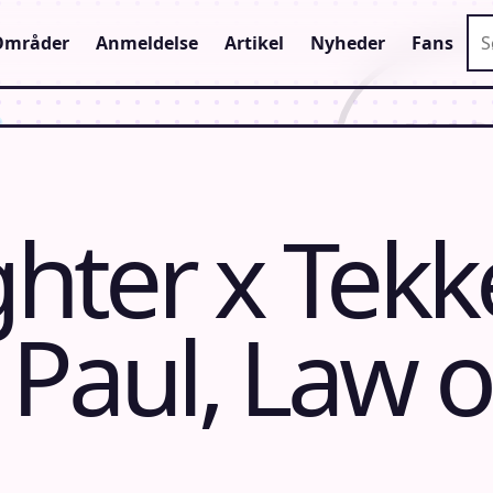
Sø
Områder
Anmeldelse
Artikel
Nyheder
Fans
ghter x Tek
i, Paul, Law 