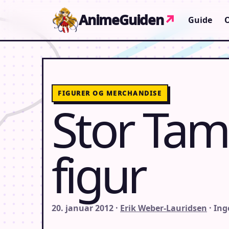
Gå til indhold
AnimeGuiden
↗
Guide
FIGURER OG MERCHANDISE
Stor Tam
figur
20. januar 2012 ·
Erik Weber-Lauridsen
· In