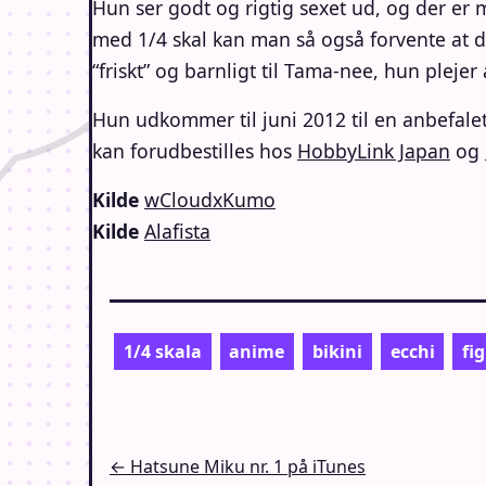
Hun ser godt og rigtig sexet ud, og der er
med 1/4 skal kan man så også forvente at de
“friskt” og barnligt til Tama-nee, hun pleje
Hun udkommer til juni 2012 til en anbefalet
kan forudbestilles hos
HobbyLink Japan
og
Kilde
wCloudxKumo
Kilde
Alafista
1/4 skala
anime
bikini
ecchi
fi
Indlægsnavigation
← Hatsune Miku nr. 1 på iTunes