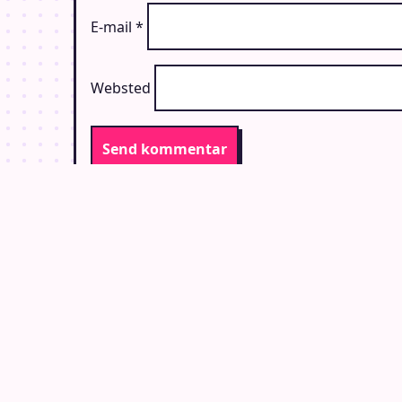
E-mail
*
Websted
DET SKER I DANMARK