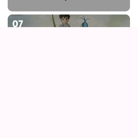
07
AUG
DRENGEN OG HEJREN (2023) AF HAYAO
MIYAZAKI – WITH UK SUBS
09
AUG
KIKI DEN LILLE HEKS