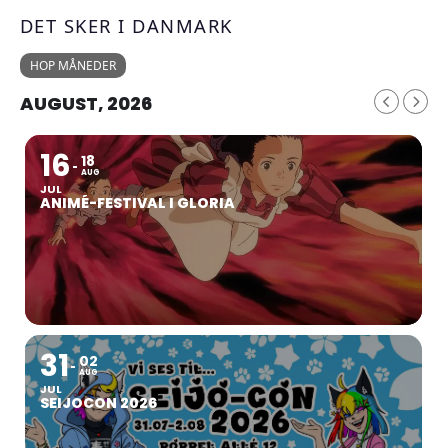
DET SKER I DANMARK
HOP MÅNEDER
AUGUST, 2026
16
18
AUG
JUL
ANIMÉ-FESTIVAL I GLORIA
31
02
AUG
JUL
SEIJOCON 2026