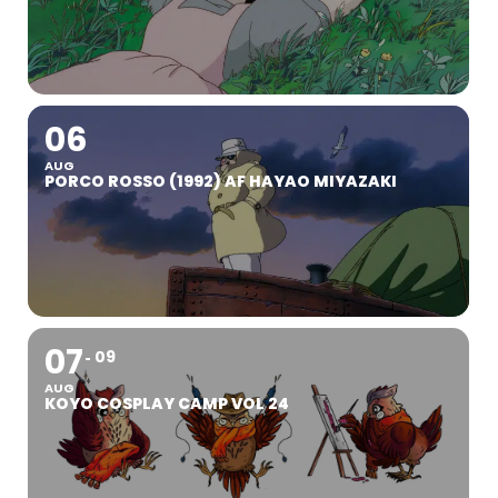
06
AUG
PORCO ROSSO (1992) AF HAYAO MIYAZAKI
07
09
AUG
KOYO COSPLAY CAMP VOL 24