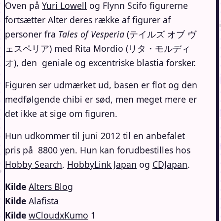
Oven på
Yuri Lowell
og Flynn Scifo figurerne
fortsætter Alter deres række af figurer af
personer fra
Tales of Vesperia
(テイルズ オブ ヴ
ェスペリア) med Rita Mordio (リタ・モルディ
オ), den geniale og excentriske blastia forsker.
Figuren ser udmærket ud, basen er flot og den
medfølgende chibi er sød, men meget mere er
det ikke at sige om figuren.
Hun udkommer til juni 2012 til en anbefalet
pris på 8800 yen. Hun kan forudbestilles hos
Hobby Search
,
HobbyLink Japan
og
CDJapan
.
Kilde
Alters Blog
Kilde
Alafista
Kilde
wCloudxKumo
1