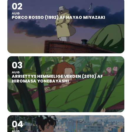
02
AUG
PORCO ROSSO (1992) AF HAYAO MIYAZAKI
03
AUG
ARRIETTYS HEMMELIGE VERDEN (2010) AF
HIROMASA YONEBAYASHI
04
AUG