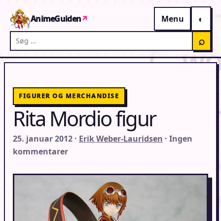
Gå til indhold
AnimeGuiden
↗
Menu
Søg på AnimeGuiden
⌕
FIGURER OG MERCHANDISE
Rita Mordio figur
25. januar 2012 ·
Erik Weber-Lauridsen
· Ingen
kommentarer