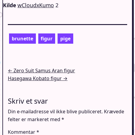
Kilde
wCloudxKumo
2
brunette
figur
pige
Indlægsnavigation
← Zero Suit Samus Aran figur
Hasegawa Kobato figur →
Skriv et svar
Din e-mailadresse vil ikke blive publiceret.
Krævede
felter er markeret med
*
Kommentar
*