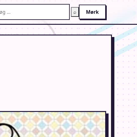
g på AnimeGuiden
⌕
Mørk