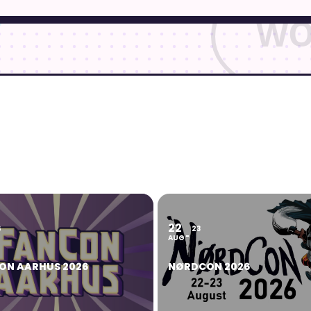
22
6
23
AUG
ON AARHUS 2026
NØRDCON 2026