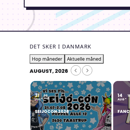
DET SKER I DANMARK
Hop måneder
Aktuelle måned
AUGUST, 2026
31
14
02
1
AUG
JUL
AUG
SEIJOCON 2026
FANC