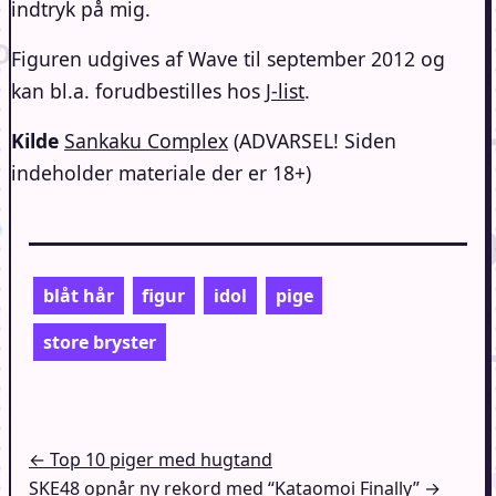
indtryk på mig.
Figuren udgives af Wave til september 2012 og
kan bl.a. forudbestilles hos
J-list
.
Kilde
Sankaku Complex
(ADVARSEL! Siden
indeholder materiale der er 18+)
blåt hår
figur
idol
pige
store bryster
Indlægsnavigation
← Top 10 piger med hugtand
SKE48 opnår ny rekord med “Kataomoi Finally” →