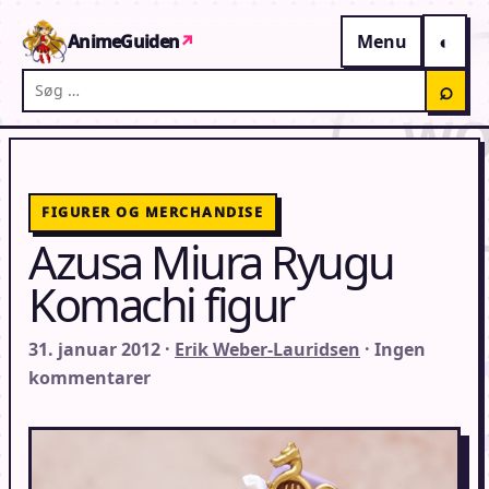
Gå til indhold
AnimeGuiden
↗
Menu
Søg på AnimeGuiden
⌕
FIGURER OG MERCHANDISE
Azusa Miura Ryugu
Komachi figur
31. januar 2012 ·
Erik Weber-Lauridsen
· Ingen
kommentarer