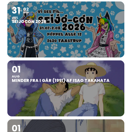
31
02
AUG
JUL
SEIJOCON 2026
01
AUG
MINDER FRA I GÅR (1991) AF ISAO TAKAHATA
01