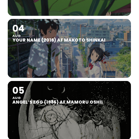
04
AUG
YOUR NAME (2016) AF MAKOTO SHINKAI
05
AUG
ANGEL’S EGG (1985) AF MAMORU OSHII