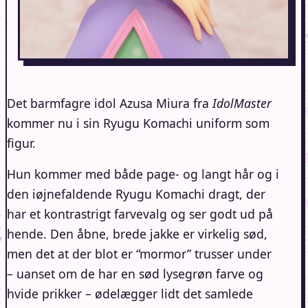
Det barmfagre idol Azusa Miura fra
IdolMaster
kommer nu i sin Ryugu Komachi uniform som
figur.
Hun kommer med både page- og langt hår og i
den iøjnefaldende Ryugu Komachi dragt, der
har et kontrastrigt farvevalg og ser godt ud på
hende. Den åbne, brede jakke er virkelig sød,
men det at der blot er “mormor” trusser under
– uanset om de har en sød lysegrøn farve og
hvide prikker – ødelægger lidt det samlede