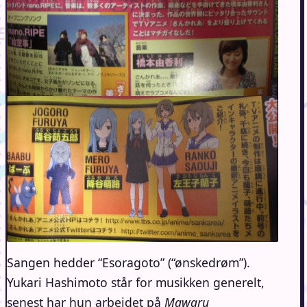
Sangen hedder “Esoragoto” (“ønskedrøm”).
Yukari Hashimoto står for musikken generelt,
senest har hun arbejdet på
Mawaru