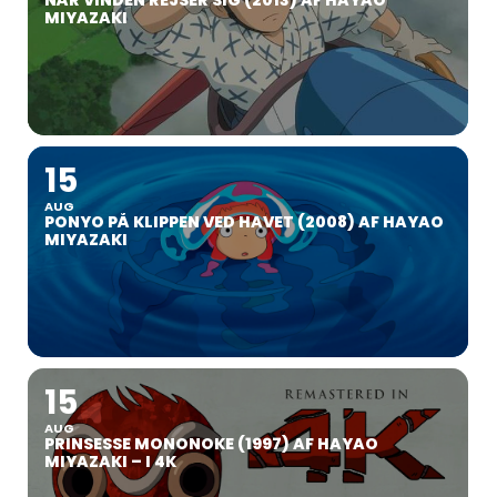
NÅR VINDEN REJSER SIG (2013) AF HAYAO
MIYAZAKI
15
AUG
PONYO PÅ KLIPPEN VED HAVET (2008) AF HAYAO
MIYAZAKI
15
AUG
PRINSESSE MONONOKE (1997) AF HAYAO
MIYAZAKI – I 4K