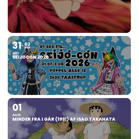
31
02
AUG
JUL
SEIJOCON 2026
01
AUG
MINDER FRA I GÅR (1991) AF ISAO TAKAHATA