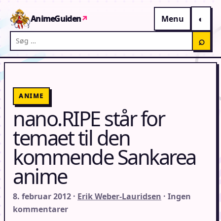
Gå til indhold
AnimeGuiden
↗
Menu
Søg på AnimeGuiden
⌕
ANIME
nano.RIPE står for
temaet til den
kommende Sankarea
anime
8. februar 2012 ·
Erik Weber-Lauridsen
· Ingen
kommentarer