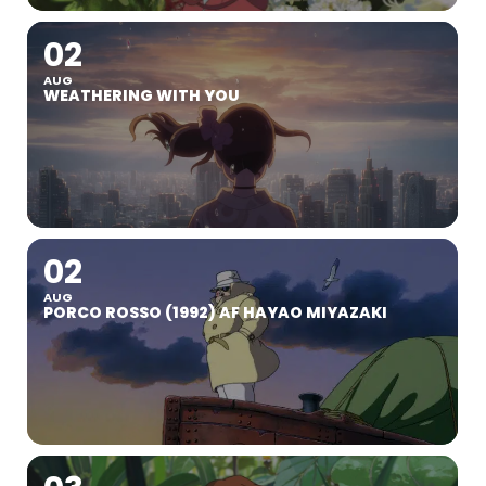
02
AUG
WEATHERING WITH YOU
02
AUG
PORCO ROSSO (1992) AF HAYAO MIYAZAKI