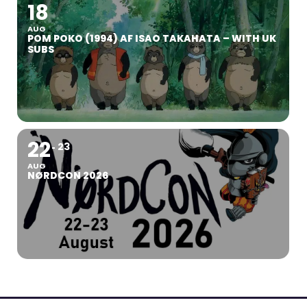
18
AUG
POM POKO (1994) AF ISAO TAKAHATA – WITH UK
SUBS
22
23
AUG
NØRDCON 2026