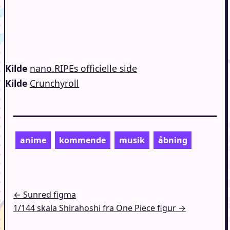
Kilde
nano.RIPEs officielle side
Kilde
Crunchyroll
anime
kommende
musik
åbning
Indlægsnavigation
← Sunred figma
1/144 skala Shirahoshi fra One Piece figur →