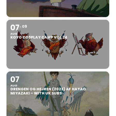
07
09
AUG
KOYO COSPLAY CAMP VOL 24
07
AUG
DRENGEN OG HEJREN (2023) AF HAYAO
MIYAZAKI – WITH UK SUBS