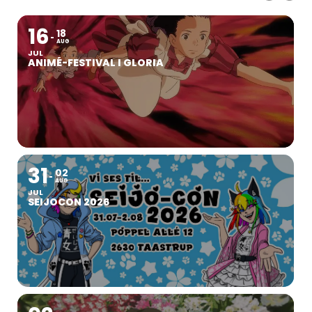
16
18
AUG
JUL
ANIMÉ-FESTIVAL I GLORIA
31
02
AUG
JUL
SEIJOCON 2026