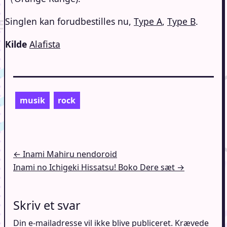
Singlen kan forudbestilles nu,
Type A
,
Type B
.
Kilde
Alafista
musik
rock
Indlægsnavigation
← Inami Mahiru nendoroid
Inami no Ichigeki Hissatsu! Boko Dere sæt →
Skriv et svar
Din e-mailadresse vil ikke blive publiceret.
Krævede