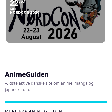
22
23
AUG
NØRDCON 2026
AnimeGuiden
Ældste aktive danske site om anime, manga og
japansk kultur
MERE FRA ANIMEGUIDEN