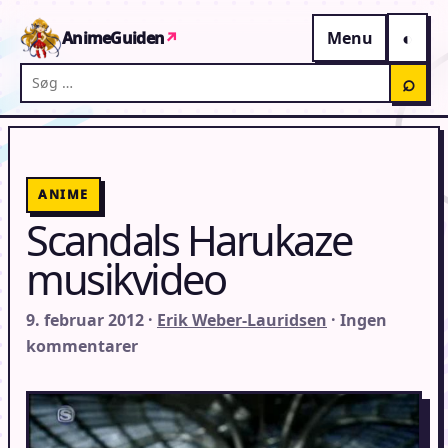
Gå til indhold
AnimeGuiden
↗
Menu
Søg på AnimeGuiden
⌕
ANIME
Scandals Harukaze
musikvideo
9. februar 2012 ·
Erik Weber-Lauridsen
· Ingen
kommentarer