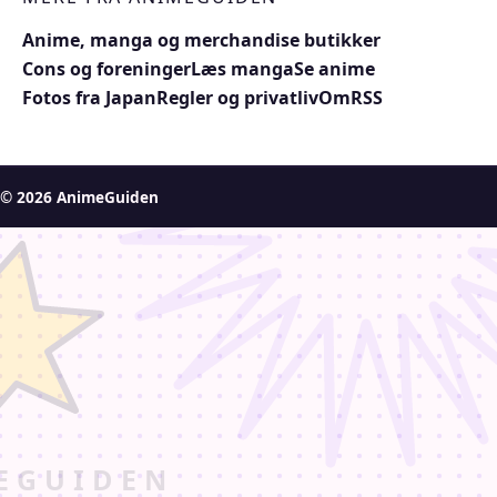
Anime, manga og merchandise butikker
Cons og foreninger
Læs manga
Se anime
Fotos fra Japan
Regler og privatliv
Om
RSS
© 2026 AnimeGuiden