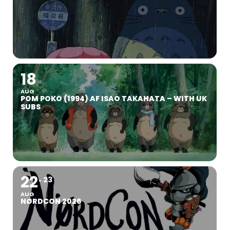
18
AUG
POM POKO (1994) AF ISAO TAKAHATA – WITH UK
SUBS
22
23
AUG
NØRDCON 2026