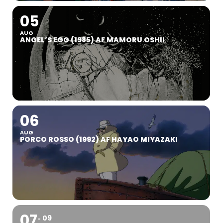
05
AUG
ANGEL’S EGG (1985) AF MAMORU OSHII
06
AUG
PORCO ROSSO (1992) AF HAYAO MIYAZAKI
07
09