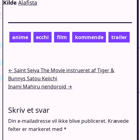
Kilde
Alafista
anime
ecchi
film
kommende
trailer
Indlægsnavigation
← Saint Seiya The Movie instrueret af Tiger &
Bunnys Satou Keiichi
Inami Mahiru nendoroid →
Skriv et svar
Din e-mailadresse vil ikke blive publiceret.
Krævede
felter er markeret med
*