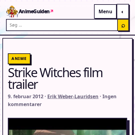
Gå til indhold
AnimeGuiden
↗
Menu
Søg på AnimeGuiden
⌕
ANIME
Strike Witches film
trailer
9. februar 2012 ·
Erik Weber-Lauridsen
· Ingen
kommentarer