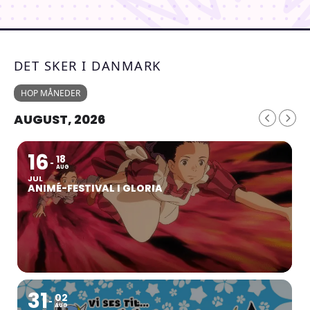
DET SKER I DANMARK
HOP MÅNEDER
AUGUST, 2026
16
18
AUG
JUL
ANIMÉ-FESTIVAL I GLORIA
31
02
AUG