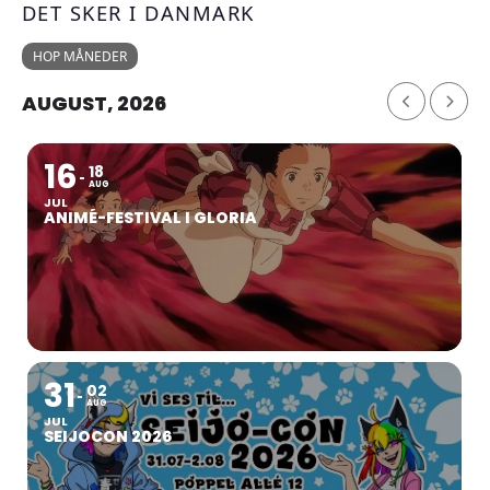
DET SKER I DANMARK
HOP MÅNEDER
AUGUST, 2026
16
18
AUG
JUL
ANIMÉ-FESTIVAL I GLORIA
31
02
AUG
JUL
SEIJOCON 2026