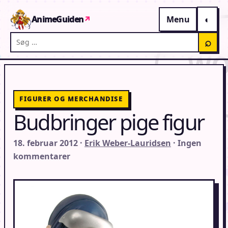
Gå til indhold
AnimeGuiden
↗
Menu
Søg på AnimeGuiden
⌕
FIGURER OG MERCHANDISE
Budbringer pige figur
18. februar 2012 ·
Erik Weber-Lauridsen
· Ingen
kommentarer