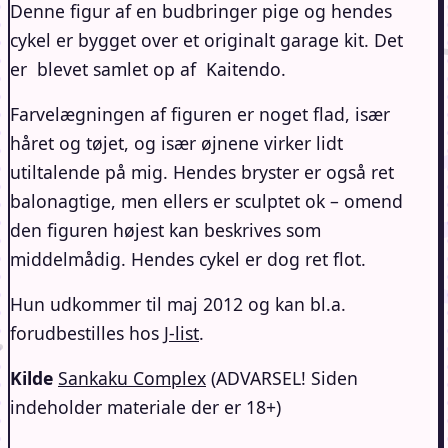
Denne figur af en budbringer pige og hendes
cykel er bygget over et originalt garage kit. Det
er blevet samlet op af Kaitendo.
Farvelægningen af figuren er noget flad, især
håret og tøjet, og især øjnene virker lidt
utiltalende på mig. Hendes bryster er også ret
balonagtige, men ellers er sculptet ok – omend
den figuren højest kan beskrives som
middelmådig. Hendes cykel er dog ret flot.
Hun udkommer til maj 2012 og kan bl.a.
forudbestilles hos
J-list
.
Kilde
Sankaku Complex
(ADVARSEL! Siden
indeholder materiale der er 18+)