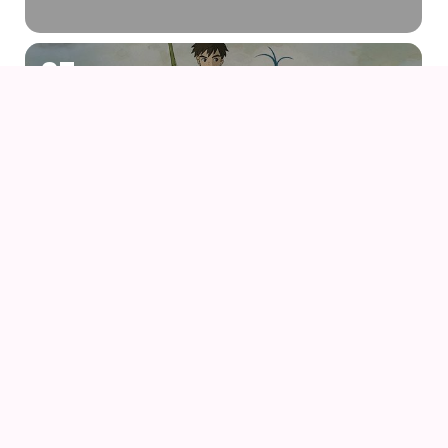
07
AUG
DRENGEN OG HEJREN (2023) AF HAYAO
MIYAZAKI – WITH UK SUBS
09
AUG
KIKI DEN LILLE HEKS