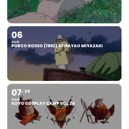
06
AUG
PORCO ROSSO (1992) AF HAYAO MIYAZAKI
07
09
AUG
KOYO COSPLAY CAMP VOL 24