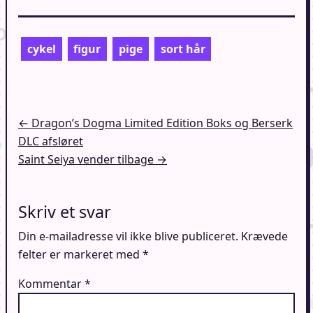
cykel
figur
pige
sort hår
Indlægsnavigation
← Dragon’s Dogma Limited Edition Boks og Berserk
DLC afsløret
Saint Seiya vender tilbage →
Skriv et svar
Din e-mailadresse vil ikke blive publiceret.
Krævede
felter er markeret med
*
Kommentar
*