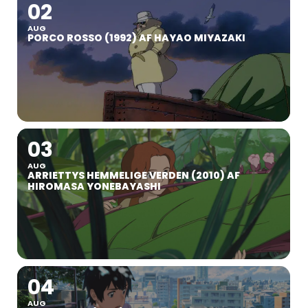
02
AUG
PORCO ROSSO (1992) AF HAYAO MIYAZAKI
03
AUG
ARRIETTYS HEMMELIGE VERDEN (2010) AF
HIROMASA YONEBAYASHI
04
AUG