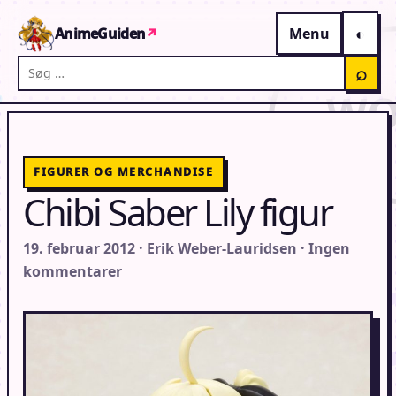
Gå til indhold
AnimeGuiden
↗
Menu
Søg på AnimeGuiden
⌕
FIGURER OG MERCHANDISE
Chibi Saber Lily figur
19. februar 2012 ·
Erik Weber-Lauridsen
· Ingen
kommentarer