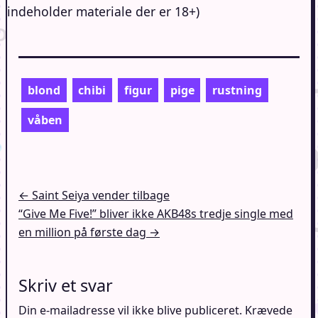
indeholder materiale der er 18+)
blond
chibi
figur
pige
rustning
våben
Indlægsnavigation
← Saint Seiya vender tilbage
“Give Me Five!” bliver ikke AKB48s tredje single med
en million på første dag →
Skriv et svar
Din e-mailadresse vil ikke blive publiceret.
Krævede