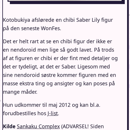
Kotobukiya afslørede en chibi Saber Lily figur
på
den seneste WonFe
s.
Det er helt rart at se en chibi figur der ikke er
en nendoroid men lige så godt lavet. På trods
af at figuren er chibi er der fint med detaljer og
det er tydeligt, at det er Saber. Ligesom med
sine nendoroid søstre kommer figuren med en
masse ekstra ting og ansigter og kan poses på
mange måder.
Hun udkommer til maj 2012 og kan bl.a.
forudbestilles hos
J-list
.
Kilde
Sankaku Complex
(ADVARSEL! Siden