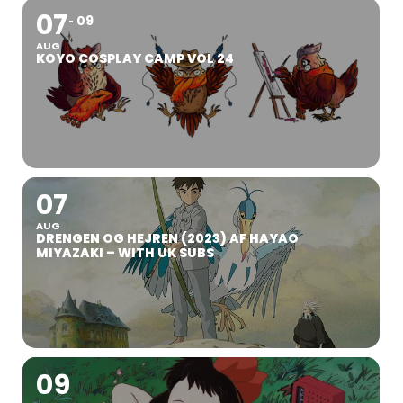
07
09
AUG
KOYO COSPLAY CAMP VOL 24
07
AUG
DRENGEN OG HEJREN (2023) AF HAYAO
MIYAZAKI – WITH UK SUBS
09