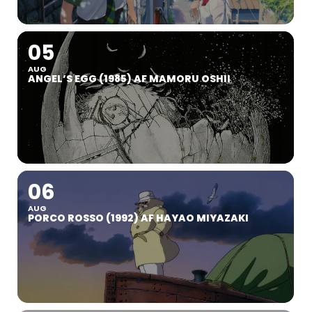
05
AUG
ANGEL’S EGG (1985) AF MAMORU OSHII
06
AUG
PORCO ROSSO (1992) AF HAYAO MIYAZAKI