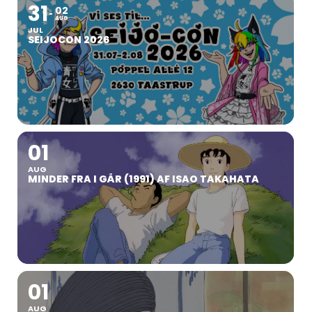
31
02
AUG
JUL
SEIJOCON 2026
01
AUG
MINDER FRA I GÅR (1991) AF ISAO TAKAHATA
01
AUG