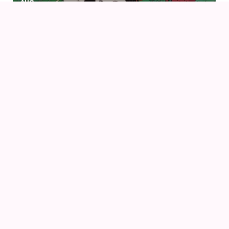
AUG
KIKI DEN LILLE HEKS (1989) AF HAYAO MIYAZAKI
14
16
AUG
FANCON AARHUS 2026
14
AUG
AIODENSE – SOMMERFEST I FORMANDENS
SOMMERHUS