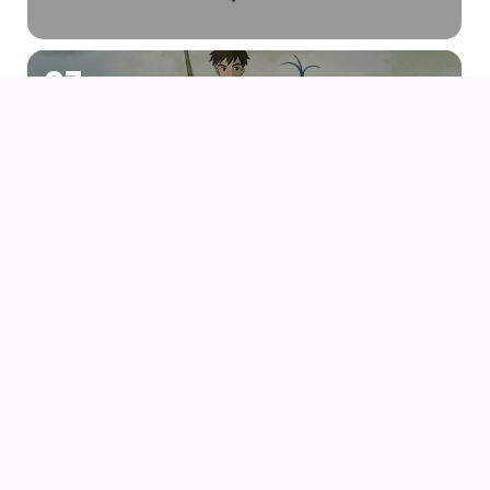
07
AUG
DRENGEN OG HEJREN (2023) AF HAYAO
MIYAZAKI – WITH UK SUBS
09
AUG
KIKI DEN LILLE HEKS