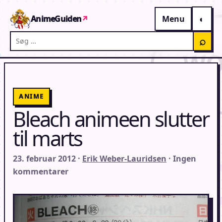
Gå til indhold
AnimeGuiden
↗
Menu
Søg på AnimeGuiden
⌕
ANIME
Bleach animeen slutter
til marts
23. februar 2012 ·
Erik Weber-Lauridsen
· Ingen
kommentarer