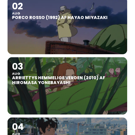
02
AUG
PORCO ROSSO (1992) AF HAYAO MIYAZAKI
03
AUG
ARRIETTYS HEMMELIGE VERDEN (2010) AF
HIROMASA YONEBAYASHI
04
AUG