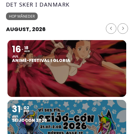
DET SKER I DANMARK
HOP MÅNEDER
AUGUST, 2026
16
18
AUG
JUL
ANIMÉ-FESTIVAL I GLORIA
31
02
AUG
JUL
SEIJOCON 2026