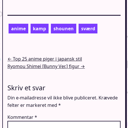
anime
kamp
shounen
sværd
Indlægsnavigation
← Top 25 anime piger i japansk stil
Ryomou Shimei [Bunny Ver.] figur →
Skriv et svar
Din e-mailadresse vil ikke blive publiceret.
Krævede
felter er markeret med
*
Kommentar
*