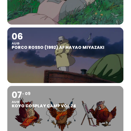
06
AUG
PORCO ROSSO (1992) AF HAYAO MIYAZAKI
07
09
AUG
KOYO COSPLAY CAMP VOL 24