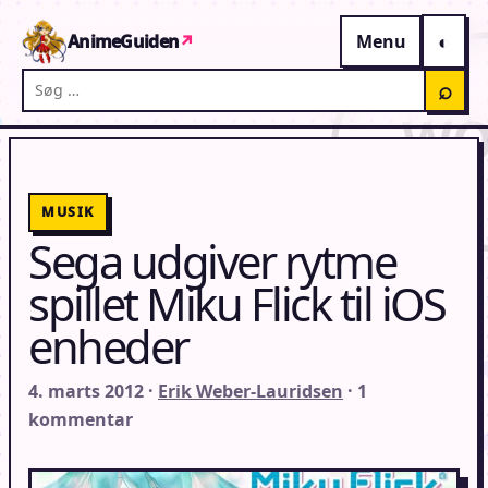
Gå til indhold
AnimeGuiden
↗
Menu
Søg på AnimeGuiden
⌕
MUSIK
Sega udgiver rytme
spillet Miku Flick til iOS
enheder
4. marts 2012 ·
Erik Weber-Lauridsen
· 1
kommentar