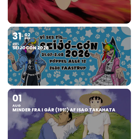
31
02
AUG
JUL
SEIJOCON 2026
01
AUG
MINDER FRA I GÅR (1991) AF ISAO TAKAHATA