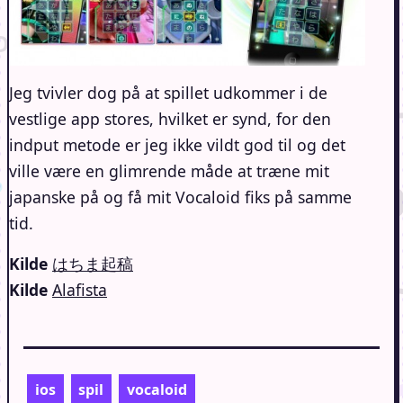
Jeg tvivler dog på at spillet udkommer i de
vestlige app stores, hvilket er synd, for den
indput metode er jeg ikke vildt god til og det
ville være en glimrende måde at træne mit
japanske på og få mit Vocaloid fiks på samme
tid.
Kilde
はちま起稿
Kilde
Alafista
ios
spil
vocaloid