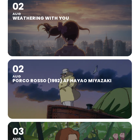
02
AUG
WEATHERING WITH YOU
02
AUG
PORCO ROSSO (1992) AF HAYAO MIYAZAKI
03
AUG