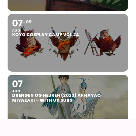
07
09
AUG
KOYO COSPLAY CAMP VOL 24
07
AUG
DRENGEN OG HEJREN (2023) AF HAYAO
MIYAZAKI – WITH UK SUBS