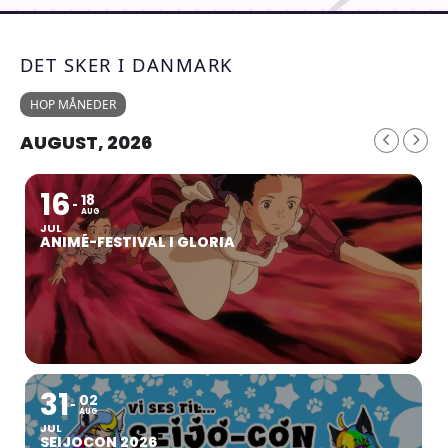
DET SKER I DANMARK
HOP MÅNEDER
AUGUST, 2026
16
18
AUG
JUL
ANIMÉ-FESTIVAL I GLORIA
31
02
AUG
JUL
SEIJOCON 2026