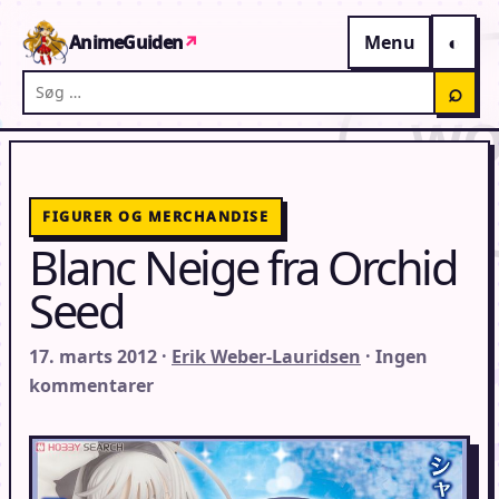
Gå til indhold
AnimeGuiden
↗
Menu
Søg på AnimeGuiden
⌕
FIGURER OG MERCHANDISE
Blanc Neige fra Orchid
Seed
17. marts 2012 ·
Erik Weber-Lauridsen
· Ingen
kommentarer