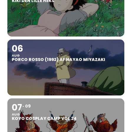
KIKI DEN LILLE HEKS
06
AUG
PORCO ROSSO (1992) AF HAYAO MIYAZAKI
07
09
AUG
KOYO COSPLAY CAMP VOL 24