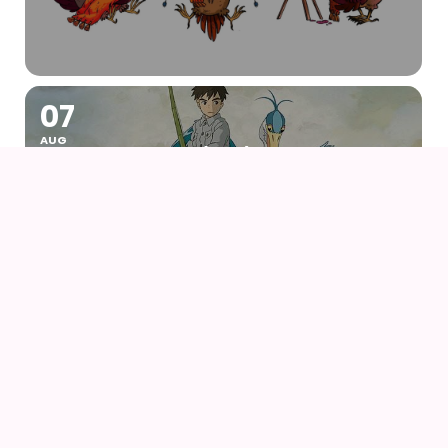
07
AUG
DRENGEN OG HEJREN (2023) AF HAYAO
MIYAZAKI – WITH UK SUBS
09
AUG
KIKI DEN LILLE HEKS