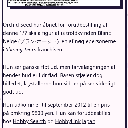
Orchid Seed har åbnet for forudbestilling af
denne 1/7 skala figur af is troldkvinden Blanc
Neige (ブラン·ネージュ), en af nøglepersonerne
i
Shining Tears
franchisen.
Hun ser ganske flot ud, men farvelægningen af
hendes hud er lidt flad. Basen stjæler dog
billedet, krystallerne hun sidder på ser virkeligt
godt ud.
Hun udkommer til september 2012 til en pris
på omkring 9800 yen. Hun kan forudbestilles
hos
Hobby Search
og
HobbyLink Japan
.