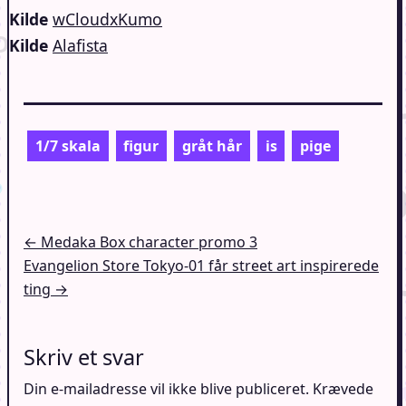
Kilde
wCloudxKumo
Kilde
Alafista
1/7 skala
figur
gråt hår
is
pige
Indlægsnavigation
← Medaka Box character promo 3
Evangelion Store Tokyo-01 får street art inspirerede
ting →
Skriv et svar
Din e-mailadresse vil ikke blive publiceret.
Krævede