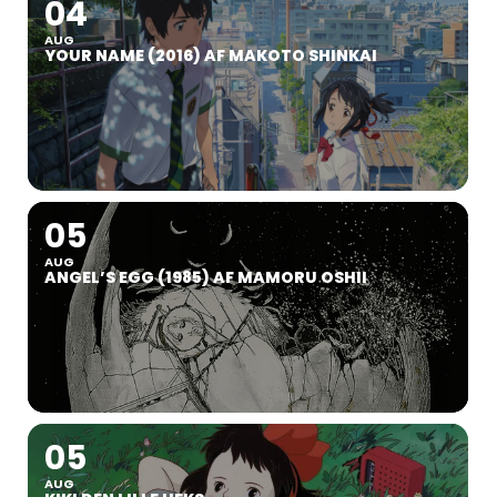
04
AUG
YOUR NAME (2016) AF MAKOTO SHINKAI
05
AUG
ANGEL’S EGG (1985) AF MAMORU OSHII
05
AUG