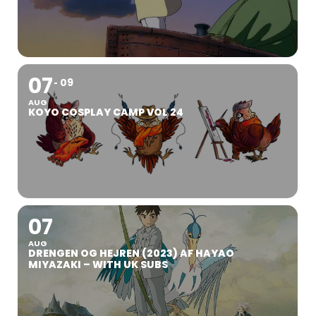
07
09
AUG
KOYO COSPLAY CAMP VOL 24
07
AUG
DRENGEN OG HEJREN (2023) AF HAYAO
MIYAZAKI – WITH UK SUBS