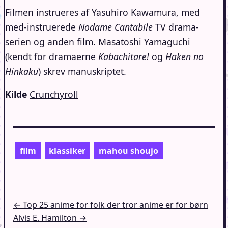
Filmen instrueres af Yasuhiro Kawamura, med
med-instruerede
Nodame Cantabile
TV drama-
serien og anden film. Masatoshi Yamaguchi
(kendt for dramaerne
Kabachitare!
og
Haken no
Hinkaku
) skrev manuskriptet.
Kilde
Crunchyroll
film
klassiker
mahou shoujo
Indlægsnavigation
← Top 25 anime for folk der tror anime er for børn
Alvis E. Hamilton →