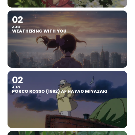
02
AUG
WEATHERING WITH YOU
02
AUG
PORCO ROSSO (1992) AF HAYAO MIYAZAKI