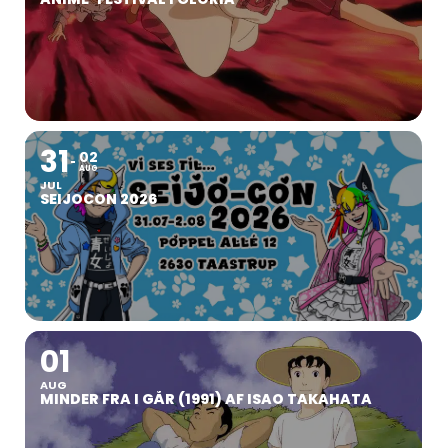
31
02
AUG
JUL
SEIJOCON 2026
01
AUG
MINDER FRA I GÅR (1991) AF ISAO TAKAHATA