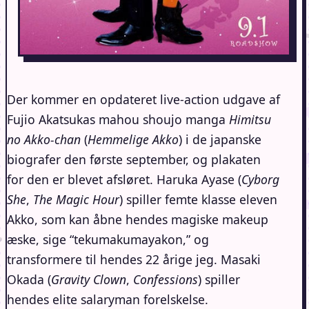
Der kommer en opdateret live-action udgave af
Fujio Akatsukas mahou shoujo manga
Himitsu
no Akko-chan
(
Hemmelige Akko
) i de japanske
biografer den første september, og plakaten
for den er blevet afsløret. Haruka Ayase (
Cyborg
She
,
The Magic Hour
) spiller femte klasse eleven
Akko, som kan åbne hendes magiske makeup
æske, sige “tekumakumayakon,” og
transformere til hendes 22 årige jeg. Masaki
Okada (
Gravity Clown
,
Confessions
) spiller
hendes elite salaryman forelskelse.