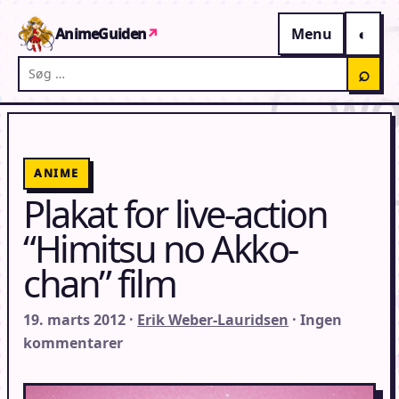
Gå til indhold
AnimeGuiden
↗
Menu
Søg på AnimeGuiden
⌕
ANIME
Plakat for live-action
“Himitsu no Akko-
chan” film
19. marts 2012 ·
Erik Weber-Lauridsen
· Ingen
kommentarer