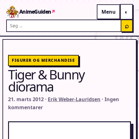
Gå til indhold
AnimeGuiden
↗
Menu
Søg på AnimeGuiden
⌕
FIGURER OG MERCHANDISE
Tiger & Bunny
diorama
21. marts 2012 ·
Erik Weber-Lauridsen
· Ingen
kommentarer