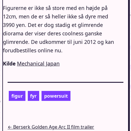
Figurerne er ikke så store med en højde på
12cm, men de er så heller ikke så dyre med
3990 yen. Det er dog stadig et glimrende
diorama der viser deres coolness ganske
glimrende. De udkommer til juni 2012 og kan
forudbestilles online nu.
Kilde
Mechanical Japan
figur
fyr
powersuit
Indlægsnavigation
← Berserk Golden Age Arc II film trailer