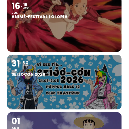
16
18
AUG
JUL
ANIMÉ-FESTIVAL I GLORIA
31
02
AUG
JUL
SEIJOCON 2026
01
AUG