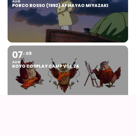
AUG
PORCO ROSSO (1992) AF HAYAO MIYAZAKI
07
09
AUG
KOYO COSPLAY CAMP VOL 24
07
AUG
DRENGEN OG HEJREN (2023) AF HAYAO
MIYAZAKI – WITH UK SUBS