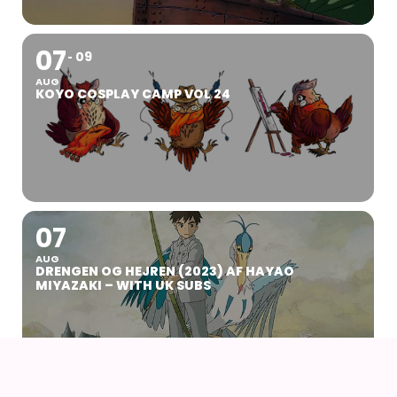
07
09
AUG
KOYO COSPLAY CAMP VOL 24
07
AUG
DRENGEN OG HEJREN (2023) AF HAYAO
MIYAZAKI – WITH UK SUBS