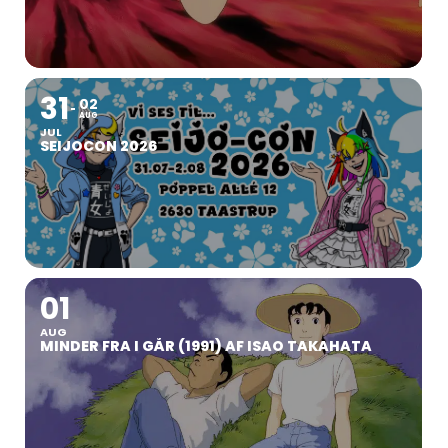
31
02
AUG
JUL
SEIJOCON 2026
01
AUG
MINDER FRA I GÅR (1991) AF ISAO TAKAHATA