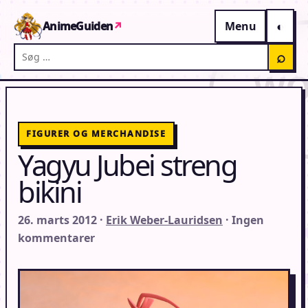
Gå til indhold
AnimeGuiden
↗
Menu
Søg på AnimeGuiden
⌕
FIGURER OG MERCHANDISE
Yagyu Jubei streng
bikini
26. marts 2012 ·
Erik Weber-Lauridsen
· Ingen
kommentarer