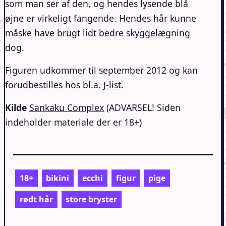
som man ser af den, og hendes lysende blå
øjne er virkeligt fangende. Hendes hår kunne
måske have brugt lidt bedre skyggelægning
dog.
Figuren udkommer til september 2012 og kan
forudbestilles hos bl.a.
J-list
.
Kilde
Sankaku Complex
(ADVARSEL! Siden
indeholder materiale der er 18+)
18+
bikini
ecchi
figur
pige
rødt hår
store bryster