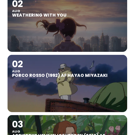
02
AUG
WEATHERING WITH YOU
02
AUG
PORCO ROSSO (1992) AF HAYAO MIYAZAKI
03
AUG