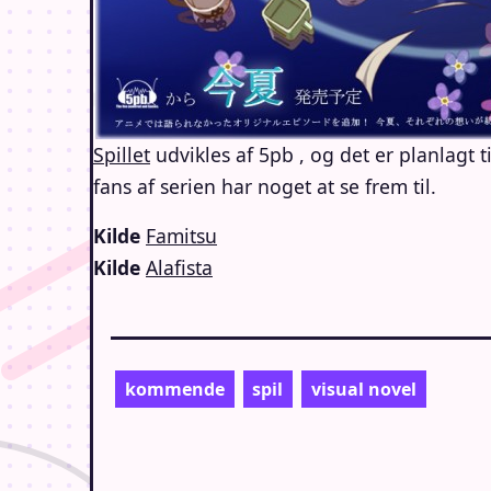
Spillet
udvikles af 5pb , og det er planlagt t
fans af serien har noget at se frem til.
Kilde
Famitsu
Kilde
Alafista
kommende
spil
visual novel