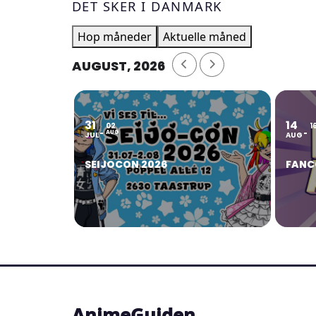
DET SKER I DANMARK
Hop måneder
Aktuelle måned
AUGUST, 2026
31
14
02
1
AUG
JUL
AUG
SEIJOCON 2026
FANC
AnimeGuiden