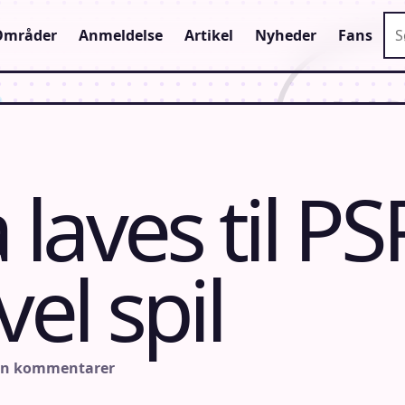
Sø
Områder
Anmeldelse
Artikel
Nyheder
Fans
laves til PS
vel spil
en kommentarer