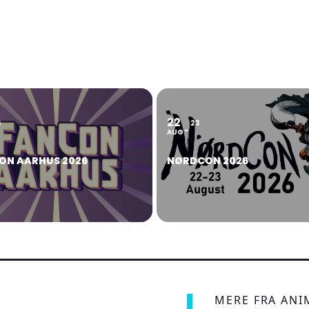
22
6
23
AUG
ON AARHUS 2026
NØRDCON 2026
MERE FRA AN