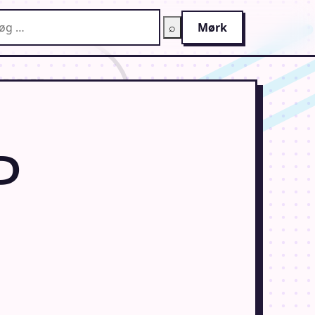
g på AnimeGuiden
⌕
Mørk
P