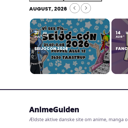
AUGUST, 2026
31
14
02
1
AUG
JUL
AUG
SEIJOCON 2026
FANC
AnimeGuiden
Ældste aktive danske site om anime, manga o