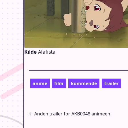
Kilde
Alafista
anime
film
kommende
trailer
Indlægsnavigation
← Anden trailer for AKB0048 animeen