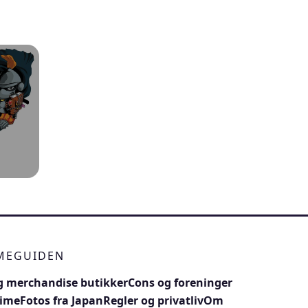
IMEGUIDEN
 merchandise butikker
Cons og foreninger
nime
Fotos fra Japan
Regler og privatliv
Om