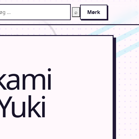
g på AnimeGuiden
⌕
Mørk
okami
Yuki