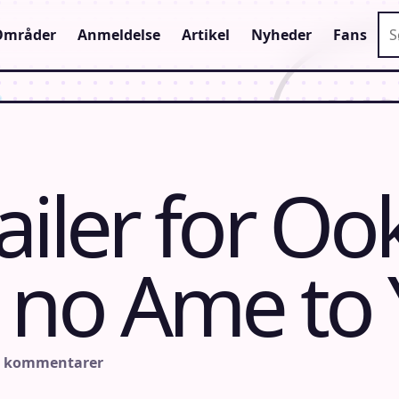
Sø
Områder
Anmeldelse
Artikel
Nyheder
Fans
ailer for O
no Ame to 
n kommentarer