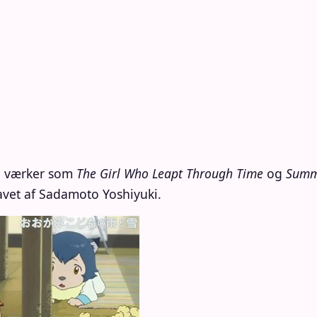
e værker som
The Girl Who Leapt Through Time
og
Summ
avet af Sadamoto Yoshiyuki.