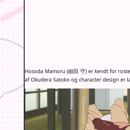
Hosoda Mamoru (細田 守) er kendt for rost
af Okudera Satoko og character design er l