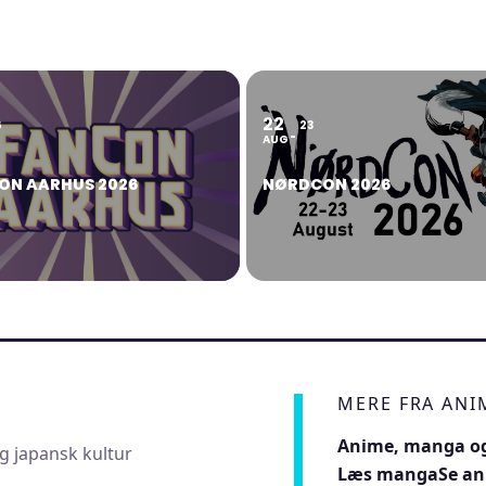
22
6
23
AUG
ON AARHUS 2026
NØRDCON 2026
MERE FRA AN
Anime, manga og
g japansk kultur
Læs manga
Se a