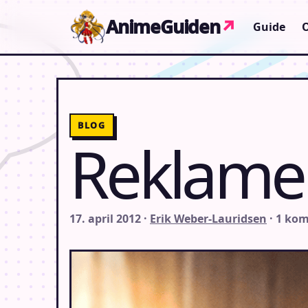
Gå til indhold
AnimeGuiden
↗
Guide
BLOG
Reklame
17. april 2012 ·
Erik Weber-Lauridsen
· 1 ko