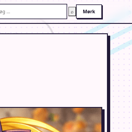
g på AnimeGuiden
⌕
Mørk