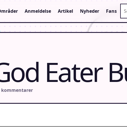
Sø
Områder
Anmeldelse
Artikel
Nyheder
Fans
 God Eater B
n kommentarer