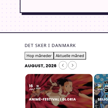
DET SKER I DANMARK
Hop måneder
Aktuelle måned
AUGUST, 2026
16
31
18
0
AUG
AU
JUL
JUL
ANIMÉ-FESTIVAL I GLORIA
SEIJ