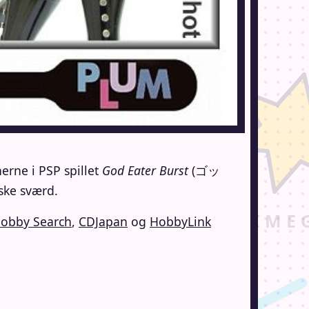
nerne i PSP spillet
God Eater Burst
(ゴッ
ske sværd.
obby Search
,
CDJapan
og
HobbyLink