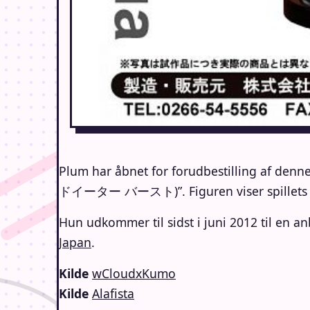
Plum har åbnet for forudbestilling af denne 
ドイーター バースト)”. Figuren viser spillets h
Hun udkommer til sidst i juni 2012 til en a
Japan
.
Kilde
wCloudxKumo
Kilde
Alafista