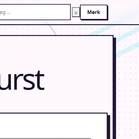
g på AnimeGuiden
⌕
Mørk
urst