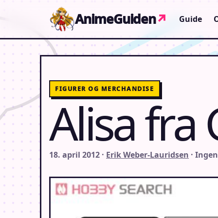
Gå til indhold
AnimeGuiden
↗
Guide
FIGURER OG MERCHANDISE
Alisa fra
18. april 2012 ·
Erik Weber-Lauridsen
· Inge