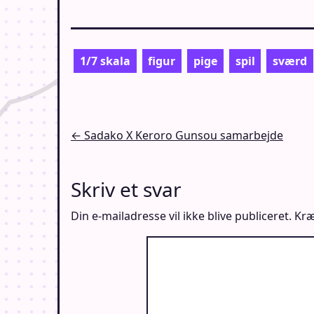
1/7 skala
figur
pige
spil
sværd
Indlægsnavigation
← Sadako X Keroro Gunsou samarbejde
Skriv et svar
Din e-mailadresse vil ikke blive publiceret.
Kræ