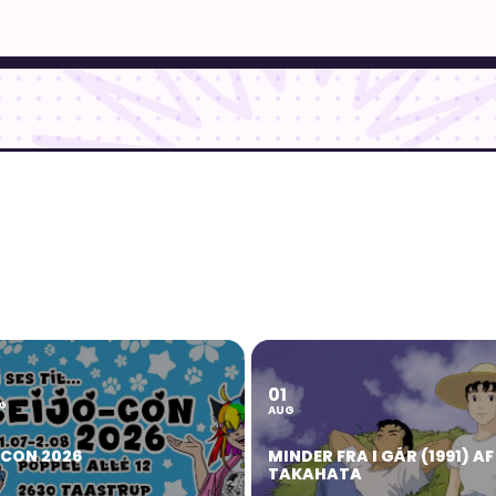
01
2
G
AUG
OCON 2026
MINDER FRA I GÅR (1991) AF
TAKAHATA