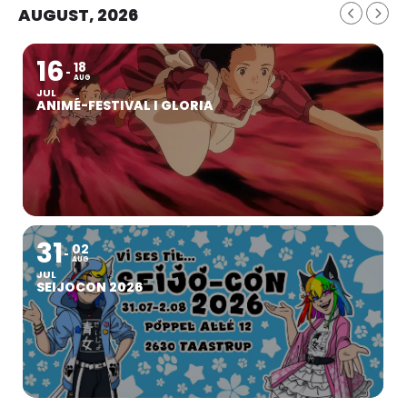
AUGUST, 2026
16
18
AUG
JUL
ANIMÉ-FESTIVAL I GLORIA
31
02
AUG
JUL
SEIJOCON 2026