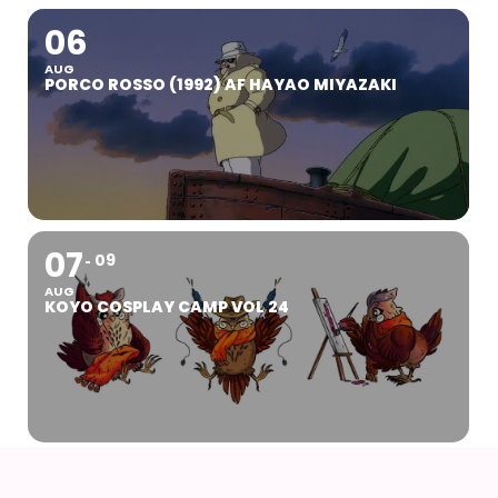
06
AUG
PORCO ROSSO (1992) AF HAYAO MIYAZAKI
07
09
AUG
KOYO COSPLAY CAMP VOL 24
07