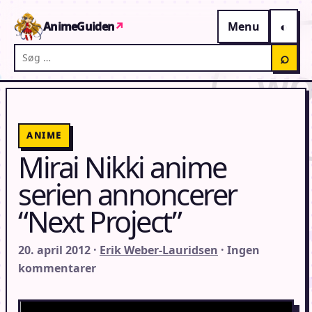
Gå til indhold
AnimeGuiden
↗
Menu
Søg på AnimeGuiden
⌕
ANIME
Mirai Nikki anime
serien annoncerer
“Next Project”
20. april 2012 ·
Erik Weber-Lauridsen
· Ingen
kommentarer