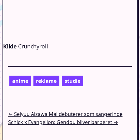
Kilde
Crunchyroll
anime
reklame
studie
Indlægsnavigation
← Seiyuu Aizawa Mai debuterer som sangerinde
Schick x Evangelion: Gendou bliver barberet →