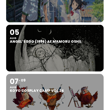
05
AUG
ANGEL’S EGG (1985) AF MAMORU OSHII
07
09
AUG
KOYO COSPLAY CAMP VOL 24