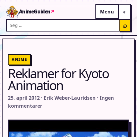
Gå til indhold
AnimeGuiden
↗
Menu
Søg på AnimeGuiden
⌕
ANIME
Reklamer for Kyoto
Animation
25. april 2012 ·
Erik Weber-Lauridsen
· Ingen
kommentarer