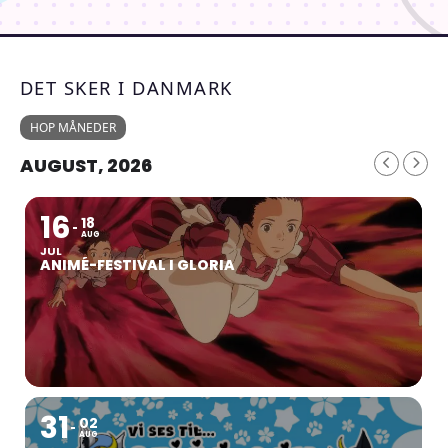
DET SKER I DANMARK
HOP MÅNEDER
AUGUST, 2026
16
18
AUG
JUL
ANIMÉ-FESTIVAL I GLORIA
31
02
AUG