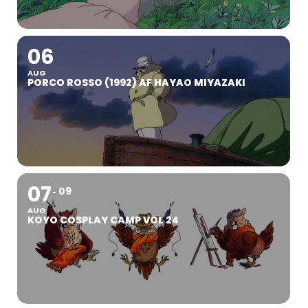
06
AUG
PORCO ROSSO (1992) AF HAYAO MIYAZAKI
07
09
AUG
KOYO COSPLAY CAMP VOL 24