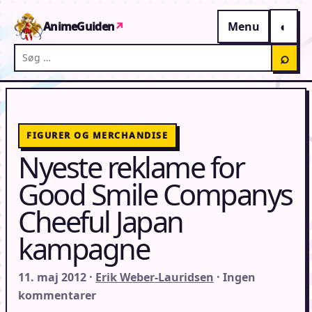
Gå til indhold
AnimeGuiden
↗
Menu
Søg på AnimeGuiden
⌕
FIGURER OG MERCHANDISE
Nyeste reklame for
Good Smile Companys
Cheeful Japan
kampagne
11. maj 2012 ·
Erik Weber-Lauridsen
· Ingen
kommentarer