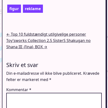
figur
reklame
Indlægsnavigation
← Top 10 fuldstændigt utilgivelige personer
Toy’sworks Collection 2.5 SisterS Shakugan no
Shana III -Final- BOX →
Skriv et svar
Din e-mailadresse vil ikke blive publiceret.
Krævede
felter er markeret med
*
Kommentar
*