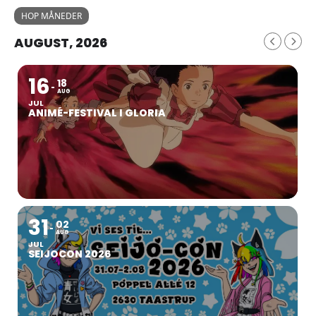
HOP MÅNEDER
AUGUST, 2026
16
18
AUG
JUL
ANIMÉ-FESTIVAL I GLORIA
31
02
AUG
JUL
SEIJOCON 2026