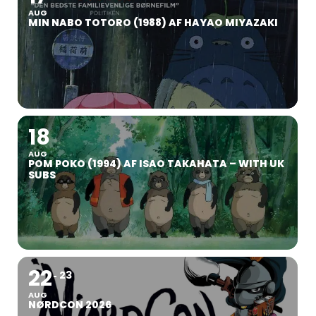
AUG
MIN NABO TOTORO (1988) AF HAYAO MIYAZAKI
18
AUG
POM POKO (1994) AF ISAO TAKAHATA – WITH UK
SUBS
22
23
AUG
NØRDCON 2026