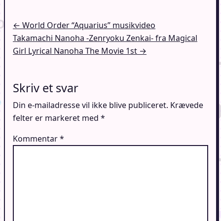
Indlægsnavigation
← World Order “Aquarius” musikvideo
Takamachi Nanoha -Zenryoku Zenkai- fra Magical
Girl Lyrical Nanoha The Movie 1st →
Skriv et svar
Din e-mailadresse vil ikke blive publiceret.
Krævede
felter er markeret med
*
Kommentar
*