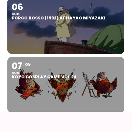
06
AUG
PORCO ROSSO (1992) AF HAYAO MIYAZAKI
07
09
AUG
KOYO COSPLAY CAMP VOL 24
07
AUG