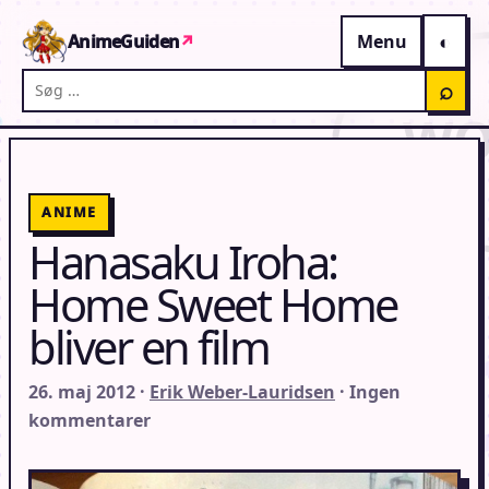
Gå til indhold
AnimeGuiden
↗
Menu
Søg på AnimeGuiden
⌕
ANIME
Hanasaku Iroha:
Home Sweet Home
bliver en film
26. maj 2012 ·
Erik Weber-Lauridsen
· Ingen
kommentarer