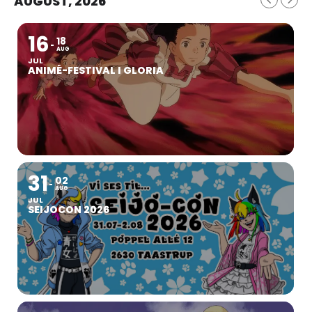
AUGUST, 2026
16
18
AUG
JUL
ANIMÉ-FESTIVAL I GLORIA
31
02
AUG
JUL
SEIJOCON 2026