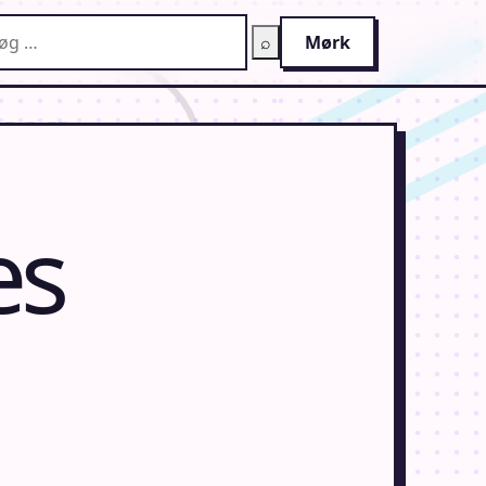
g på AnimeGuiden
⌕
Mørk
es