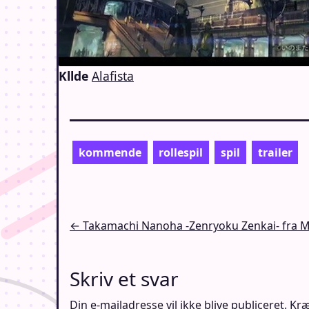
Kllde
Alafista
kommende
rollespil
spil
trailer
Indlægsnavigation
← Takamachi Nanoha -Zenryoku Zenkai- fra Ma
Skriv et svar
Din e-mailadresse vil ikke blive publiceret.
Kræ