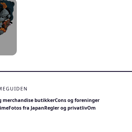
IMEGUIDEN
 merchandise butikker
Cons og foreninger
nime
Fotos fra Japan
Regler og privatliv
Om