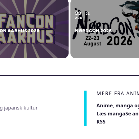
22
6
23
AUG
ON AARHUS 2026
NØRDCON 2026
MERE FRA AN
Anime, manga og
g japansk kultur
Læs manga
Se a
RSS