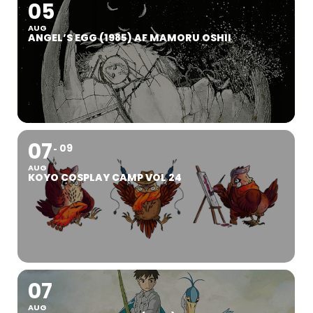
05
AUG
ANGEL’S EGG (1985) AF MAMORU OSHII
07
09
AUG
KOYO COSPLAY CAMP VOL 24
07
AUG