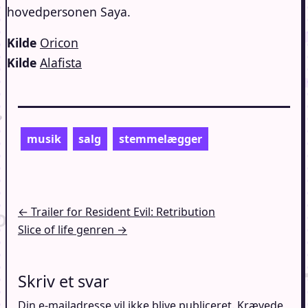
hovedpersonen Saya.
Kilde
Oricon
Kilde
Alafista
musik
salg
stemmelægger
Indlægsnavigation
← Trailer for Resident Evil: Retribution
Slice of life genren →
Skriv et svar
Din e-mailadresse vil ikke blive publiceret.
Krævede