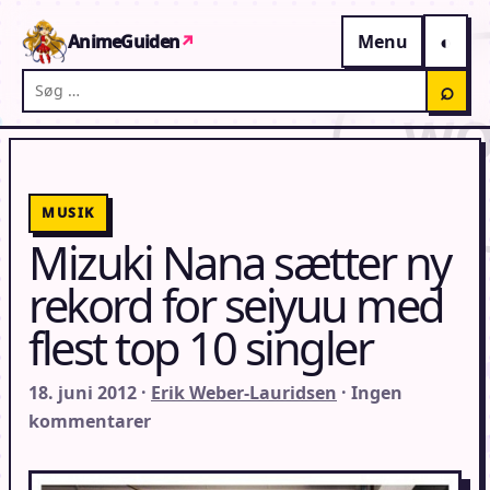
Gå til indhold
AnimeGuiden
↗
Menu
Søg på AnimeGuiden
⌕
MUSIK
Mizuki Nana sætter ny
rekord for seiyuu med
flest top 10 singler
18. juni 2012 ·
Erik Weber-Lauridsen
· Ingen
kommentarer