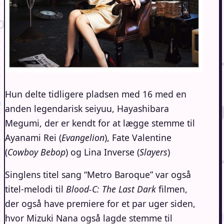
Hun delte tidligere pladsen med 16 med en
anden legendarisk seiyuu, Hayashibara
Megumi, der er kendt for at lægge stemme til
Ayanami Rei (
Evangelion
), Fate Valentine
(
Cowboy Bebop
) og Lina Inverse (
Slayers
)
Singlens titel sang “Metro Baroque” var også
titel-melodi til
Blood-C: The Last Dark
filmen,
der også have premiere for et par uger siden,
hvor Mizuki Nana også lagde stemme til