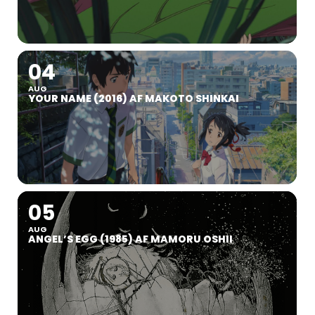
04
AUG
YOUR NAME (2016) AF MAKOTO SHINKAI
05
AUG
ANGEL’S EGG (1985) AF MAMORU OSHII