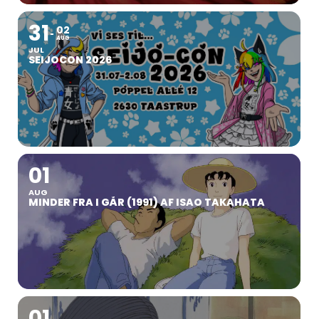
31
02
AUG
JUL
SEIJOCON 2026
01
AUG
MINDER FRA I GÅR (1991) AF ISAO TAKAHATA
01