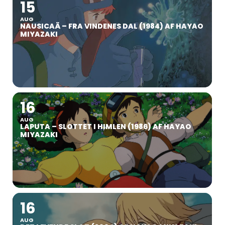
15
AUG
NAUSICAÄ – FRA VINDENES DAL (1984) AF HAYAO
MIYAZAKI
16
AUG
LAPUTA – SLOTTET I HIMLEN (1986) AF HAYAO
MIYAZAKI
16
AUG