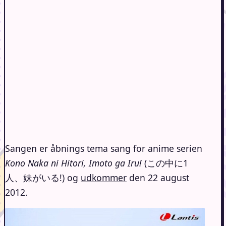
Sangen er åbnings tema sang for anime serien
Kono Naka ni Hitori, Imoto ga Iru!
(この中に1
人、妹がいる!) og
udkommer
den 22 august
2012.