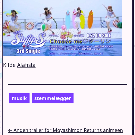
Kilde
Alafista
musik
stemmelægger
Indlægsnavigation
← Anden trailer for Moyashimon Returns animeen