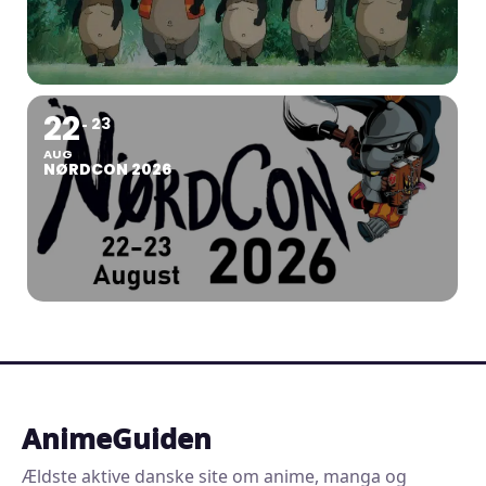
22
23
AUG
NØRDCON 2026
AnimeGuiden
Ældste aktive danske site om anime, manga og