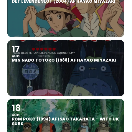
DET LEVENDE SLOT (2004) AF HAYAO MIYAZAKI
17
AUG
MIN NABO TOTORO (1988) AF HAYAO MIYAZAKI
18
AUG
POM POKO (1994) AF ISAO TAKAHATA – WITH UK
SUBS