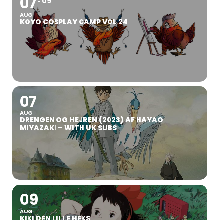
07
09
AUG
KOYO COSPLAY CAMP VOL 24
07
AUG
DRENGEN OG HEJREN (2023) AF HAYAO
MIYAZAKI – WITH UK SUBS
09
AUG
KIKI DEN LILLE HEKS