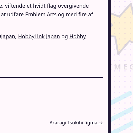
, viftende et hvidt flag overgivende
at udføre Emblem Arts og med fire af
DJapan
,
HobbyLink Japan
og
Hobby
Araragi Tsukihi figma →