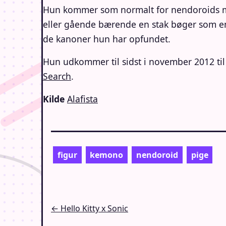
Hun kommer som normalt for nendoroids med 
eller gående bærende en stak bøger som en
de kanoner hun har opfundet.
Hun udkommer til sidst i november 2012 til 
Search
.
Kilde
Alafista
figur
kemono
nendoroid
pige
Indlægsnavigation
← Hello Kitty x Sonic