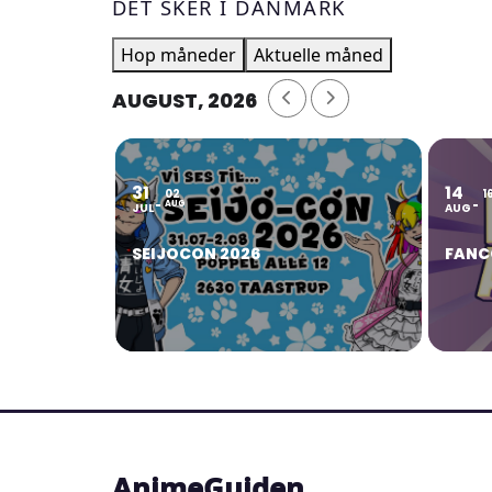
DET SKER I DANMARK
Hop måneder
Aktuelle måned
AUGUST, 2026
31
14
02
1
AUG
JUL
AUG
SEIJOCON 2026
FANC
AnimeGuiden