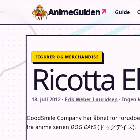
Gå til indhold
AnimeGuiden
↗
Guide
FIGURER OG MERCHANDISE
Ricotta 
18. juli 2012 ·
Erik Weber-Lauridsen
· Ingen
GoodSmile Company har åbnet for forudbe
fra anime serien
DOG DAYS
(ドッグデイズ).