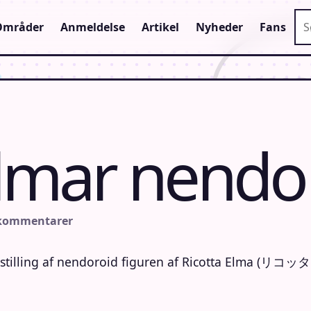
Sø
Områder
Anmeldelse
Artikel
Nyheder
Fans
Elmar nendo
 kommentarer
stilling af nendoroid figuren af Ricotta Elma (リ