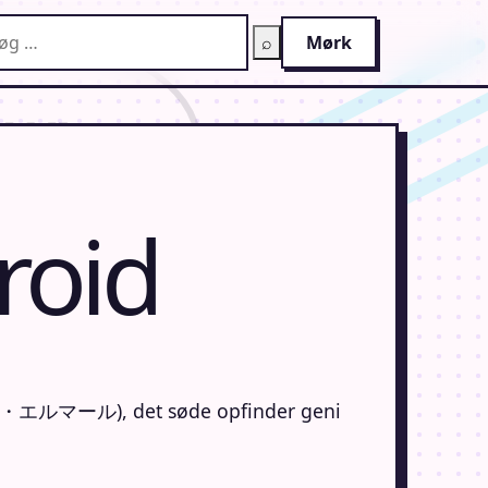
g på AnimeGuiden
⌕
Mørk
roid
コッタ・エルマール), det søde opfinder geni