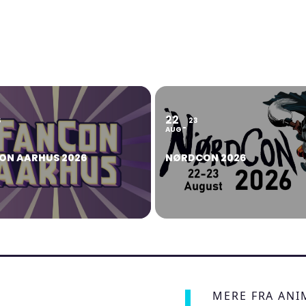
22
6
23
AUG
ON AARHUS 2026
NØRDCON 2026
MERE FRA AN