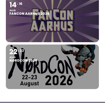
14
16
AUG
FANCON AARHUS 2026
22
23
AUG
NØRDCON 2026