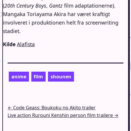
(
20th Century Boys
,
Gantz
film adaptationerne).
Mangaka Toriayama Akira har været kraftigt
involveret i produktionen helt fra screenwriting
stadiet.
Kilde
Alafista
anime
film
shounen
Indlægsnavigation
← Code Geass: Boukoku no Akito trailer
Live action Rurouni Kenshin person film trailere →