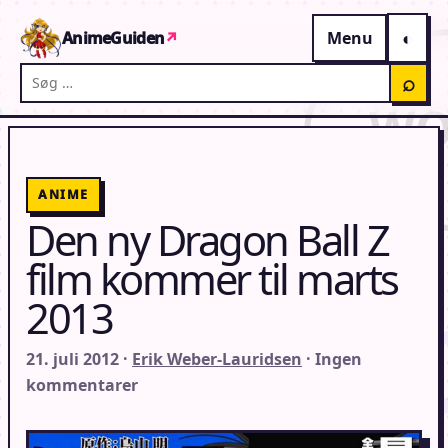
Gå til indhold
AnimeGuiden
↗
Menu
Søg på AnimeGuiden
⌕
ANIME
Den ny Dragon Ball Z
film kommer til marts
2013
21. juli 2012 ·
Erik Weber-Lauridsen
· Ingen
kommentarer