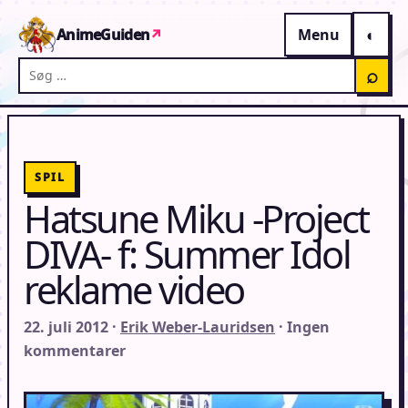
Gå til indhold
AnimeGuiden
↗
Menu
Søg på AnimeGuiden
⌕
SPIL
Hatsune Miku -Project
DIVA- f: Summer Idol
reklame video
22. juli 2012 ·
Erik Weber-Lauridsen
· Ingen
kommentarer