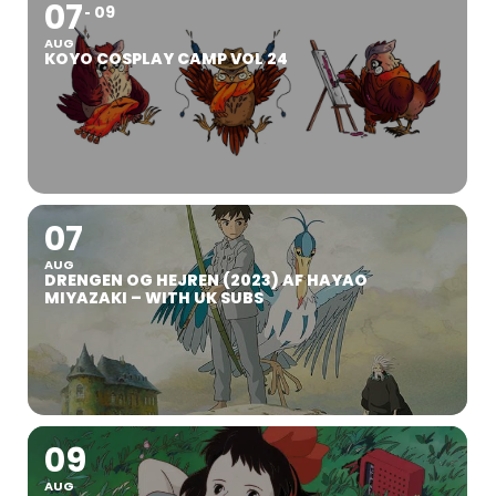
07
09
AUG
KOYO COSPLAY CAMP VOL 24
07
AUG
DRENGEN OG HEJREN (2023) AF HAYAO
MIYAZAKI – WITH UK SUBS
09
AUG