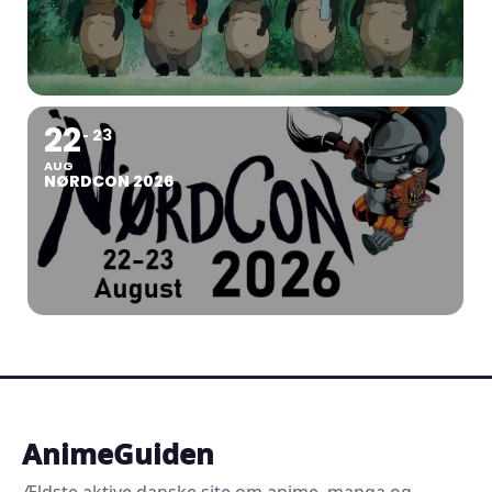
22
23
AUG
NØRDCON 2026
AnimeGuiden
Ældste aktive danske site om anime, manga og