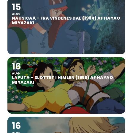
15
AUG
NAUSICAÄ – FRA VINDENES DAL (1984) AF HAYAO
MIYAZAKI
16
AUG
LAPUTA – SLOTTET I HIMLEN (1986) AF HAYAO
MIYAZAKI
16
AUG