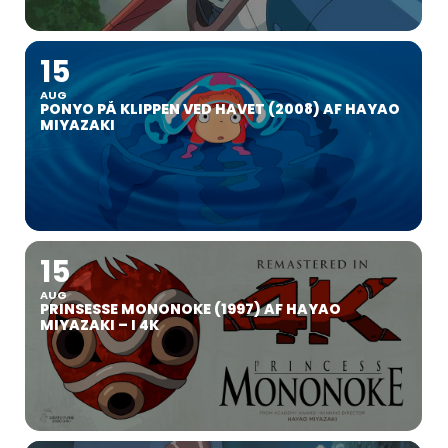
15
AUG
PONYO PÅ KLIPPEN VED HAVET (2008) AF HAYAO
MIYAZAKI
15
AUG
PRINSESSE MONONOKE (1997) AF HAYAO
MIYAZAKI – I 4K