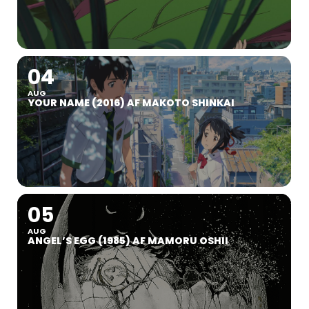
04
AUG
YOUR NAME (2016) AF MAKOTO SHINKAI
05
AUG
ANGEL’S EGG (1985) AF MAMORU OSHII