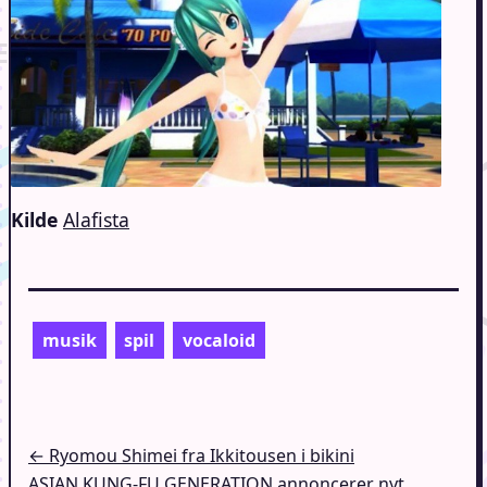
Kilde
Alafista
musik
spil
vocaloid
Indlægsnavigation
← Ryomou Shimei fra Ikkitousen i bikini
ASIAN KUNG-FU GENERATION annoncerer nyt