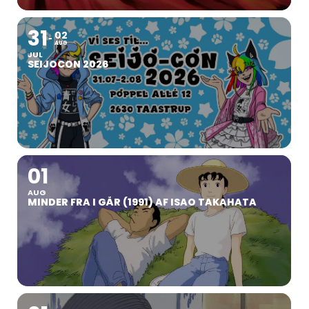
31
02
AUG
JUL
SEIJOCON 2026
01
AUG
MINDER FRA I GÅR (1991) AF ISAO TAKAHATA