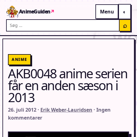
Gå til indhold
AnimeGuiden
↗
Menu
Søg på AnimeGuiden
⌕
ANIME
AKB0048 anime serien
får en anden sæson i
2013
26. juli 2012 ·
Erik Weber-Lauridsen
· Ingen
kommentarer