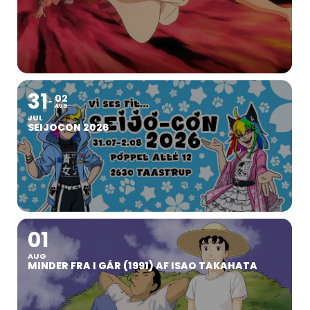
31
02
AUG
JUL
SEIJOCON 2026
01
AUG
MINDER FRA I GÅR (1991) AF ISAO TAKAHATA