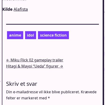
Kilde
Alafista
anime
idol
science fiction
Indlægsnavigation
← Miku Flick 02 gameplay trailer
Hitagi & Mayoi “Ueda” figurer →
Skriv et svar
Din e-mailadresse vil ikke blive publiceret.
Krævede
felter er markeret med
*