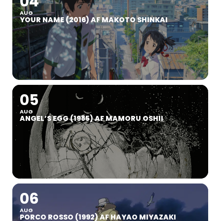
04
AUG
YOUR NAME (2016) AF MAKOTO SHINKAI
05
AUG
ANGEL’S EGG (1985) AF MAMORU OSHII
06
AUG
PORCO ROSSO (1992) AF HAYAO MIYAZAKI