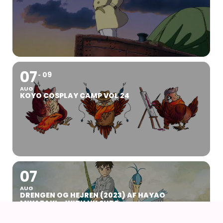
07
09
AUG
KOYO COSPLAY CAMP VOL 24
07
AUG
DRENGEN OG HEJREN (2023) AF HAYAO
MIYAZAKI – WITH UK SUBS